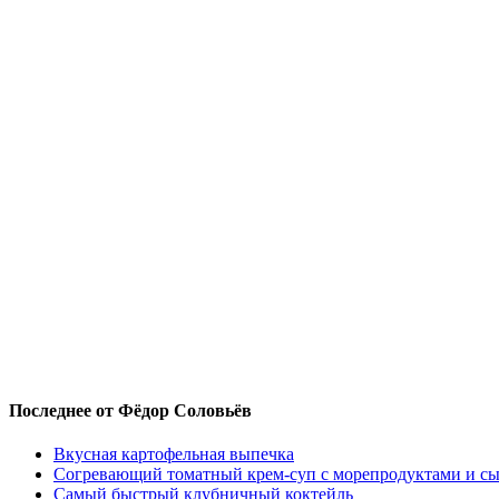
Последнее от Фёдор Соловьёв
Вкусная картофельная выпечка
Согревающий томатный крем-суп с морепродуктами и с
Самый быстрый клубничный коктейль