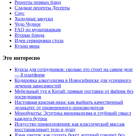
Рецепты первых блюд
Сладкие рецепты Десерты
Соус
Холодные закуски
Чудо Чудное
FAQ по мультиваркам
Вторые блюда
Идеи сервировки стола
Кухни мира
Это интересно
Курсы для сотрудников: сколько это стоит на самом деле
— 8 платформ
Кодировка алкоголизма в Новосибирске для успешного
лечения зависимостей
Мебельный тур в Китай: прямые поставки от фабрик без
посредников
Настоящая красная икра: как выбрать качественный
деликатес от проверенного производителя
Монобукеты: Эстетика минимализма и глубокий смысл
каждого бутона
Искусство прикосновения: как классический массаж
восстанавливает тело и душу
Язык цветов: как создать букет, который говорит без