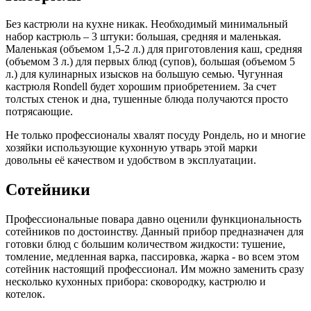
Без кастрюли на кухне никак. Необходимый минимальный
набор кастрюль – 3 штуки: большая, средняя и маленькая.
Маленькая (объемом 1,5-2 л.) для приготовления каш, средняя
(объемом 3 л.) для первых блюд (супов), большая (объемом 5
л.) для кулинарных изысков на большую семью. Чугунная
кастрюля Rondell будет хорошим приобретением. За счет
толстых стенок и дна, тушенные блюда получаются просто
потрясающие.
Не только профессионалы хвалят посуду Рондель, но и многие
хозяйки использующие кухонную утварь этой марки
довольны её качеством и удобством в эксплуатации.
Сотейники
Профессиональные повара давно оценили функциональность
сотейников по достоинству. Данный прибор предназначен для
готовки блюд с большим количеством жидкости: тушение,
томление, медленная варка, пассировка, жарка - во всем этом
сотейник настоящий профессионал. Им можно заменить сразу
несколько кухонных прибора: сковородку, кастрюлю и
котелок.