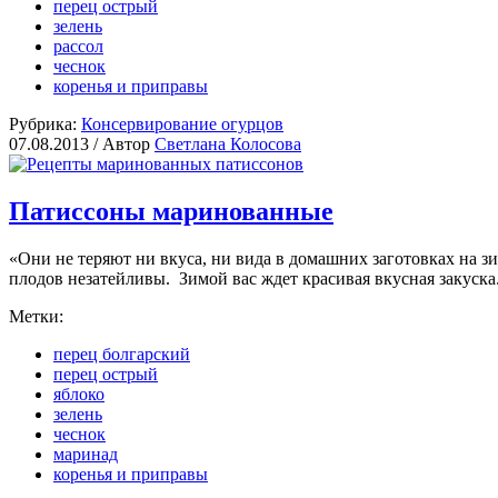
перец острый
зелень
рассол
чеснок
коренья и приправы
Рубрика:
Консервирование огурцов
07.08.2013 /
Автор
Светлана Колосова
Патиссоны маринованные
«Они не теряют ни вкуса, ни вида в домашних заготовках на 
плодов незатейливы. Зимой вас ждет красивая вкусная закуска
Метки:
перец болгарский
перец острый
яблоко
зелень
чеснок
маринад
коренья и приправы