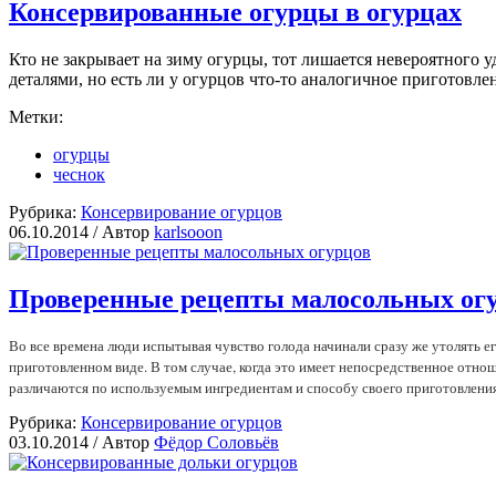
Консервированные огурцы в огурцах
Кто не закрывает на зиму огурцы, тот лишается невероятного 
деталями, но есть ли у огурцов что-то аналогичное приготовл
Метки:
огурцы
чеснок
Рубрика:
Консервирование огурцов
06.10.2014 /
Автор
karlsooon
Проверенные рецепты малосольных ог
Во все времена люди испытывая чувство голода начинали сразу же утолять 
приготовленном виде. В том случае, когда это имеет непосредственное отно
различаются по используемым ингредиентам и способу своего приготовления
Рубрика:
Консервирование огурцов
03.10.2014 /
Автор
Фёдор Соловьёв