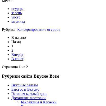
Метки:
огурцы
зелень
уксус
маринад
Рубрика:
Консервирование огурцов
В начало
Назад
1
2
Вперёд
В конец
Страница 1 из 2
Рубрики сайта Вкусно Всем
Вкусные салаты
Быстро и Вкусно
Готовим каждый день
Домашние заготовки
Баклажаны и Кабачки