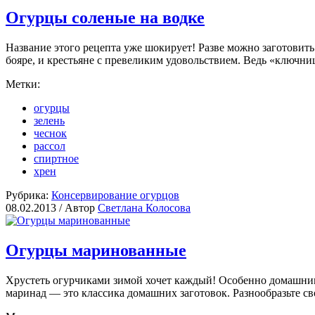
Огурцы соленые на водке
Название этого рецепта уже шокирует! Разве можно заготовить
бояре, и крестьяне с превеликим удовольствием. Ведь «ключниц
Метки:
огурцы
зелень
чеснок
рассол
спиртное
хрен
Рубрика:
Консервирование огурцов
08.02.2013 /
Автор
Светлана Колосова
Огурцы маринованные
Хрустеть огурчиками зимой хочет каждый! Особенно домашни
маринад — это классика домашних заготовок. Разнообразьте с