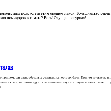
удовольствия похрустеть этим овощем зимой. Большинство рецеп
ению помидоров в томате? Есть! Огурцы в огурцах!
урцов
его при помощи разнообразных соленых или острых блюд. Причем многие из ни
шение и к вам, то рекомендуется внимательно изучить рецепты малосольных огу
.