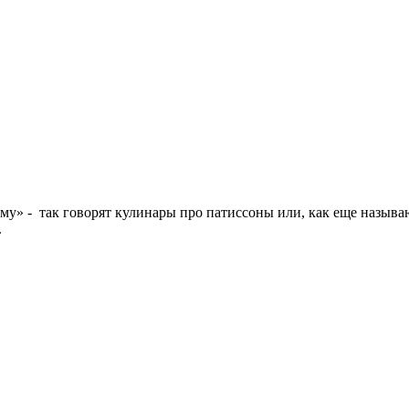
зиму» - так говорят кулинары про патиссоны или, как еще назы
.