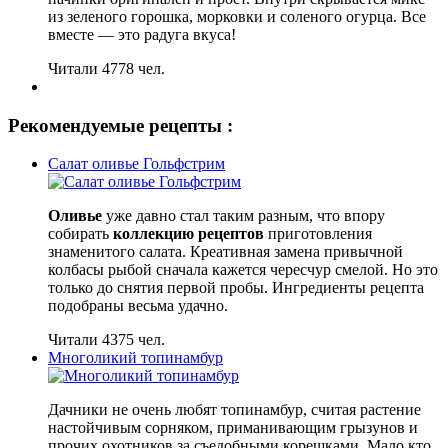
из зеленого горошка, морковки и соленого огурца. Все
вместе — это радуга вкуса!
Читали 4778 чел.
Рекомендуемые рецепты :
Салат оливье Гольфстрим
Оливье
уже давно стал таким разным, что впору
собирать
коллекцию рецептов
приготовления
знаменитого салата. Креативная замена привычной
колбасы рыбой сначала кажется чересчур смелой. Но это
только до снятия первой пробы. Ингредиенты рецепта
подобраны весьма удачно.
Читали 4375 чел.
Многоликий топинамбур
Дачники не очень любят топинамбур, считая растение
настойчивым сорняком, приманивающим грызунов и
прочих охотников за съедобными корешками. Мало кто