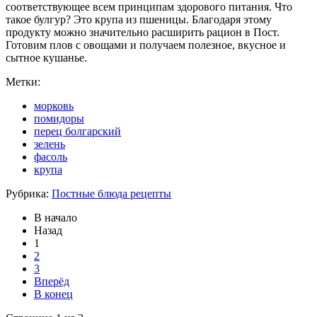
соответствующее всем принципам здорового питания. Что
такое булгур? Это крупа из пшеницы. Благодаря этому
продукту можно значительно расширить рацион в Пост.
Готовим плов с овощами и получаем полезное, вкусное и
сытное кушанье.
Метки:
морковь
помидоры
перец болгарский
зелень
фасоль
крупа
Рубрика:
Постные блюда рецепты
В начало
Назад
1
2
3
Вперёд
В конец