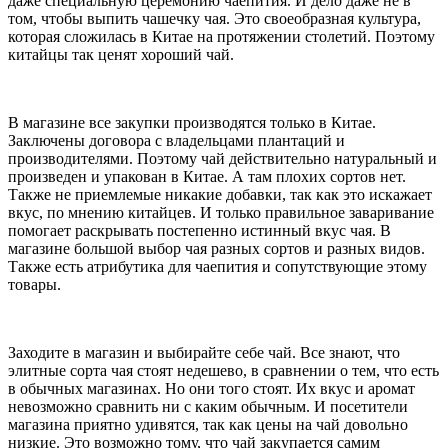
даже специальную церемонию чаепития. И дело даже не в
том, чтобы выпить чашечку чая. Это своеобразная культура,
которая сложилась в Китае на протяжении столетий. Поэтому
китайцы так ценят хороший чай.
В магазине все закупки производятся только в Китае.
Заключены договора с владельцами плантаций и
производителями. Поэтому чай действительно натуральный и
произведен и упакован в Китае. А там плохих сортов нет.
Также не приемлемые никакие добавки, так как это искажает
вкус, по мнению китайцев. И только правильное заваривание
помогает раскрывать постепенно истинный вкус чая. В
магазине большой выбор чая разных сортов и разных видов.
Также есть атрибутика для чаепития и сопутствующие этому
товары.
Заходите в магазин и выбирайте себе чай. Все знают, что
элитные сорта чая стоят недешево, в сравнении о тем, что есть
в обычных магазинах. Но они того стоят. Их вкус и аромат
невозможно сравнить ни с каким обычным. И посетители
магазина приятно удивятся, так как цены на чай довольно
низкие. Это возможно тому, что чай закупается самим