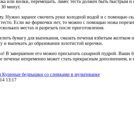
а или вилки, перемешать. Замес теста должен быть быстрым и со
 30 минут.
у. Нужно заранее смочить руки холодной водой и с помощью ска
тесто. Если же формочки нет, то можно с помощью ножа пореза
скольких местах и разрезать после приготовления.
елить бумагу для выпекания, смазать печенья взбитым желтком 
у и выпекать до образования золотистой корочки.
о! В завершение его можно присыпать сахарной пудрой. Ваши бл
ое печенье непременно может стать прекрасным дополнением, и в
м
Куриные бедрышки со сливками в мультиварке
14 13:17