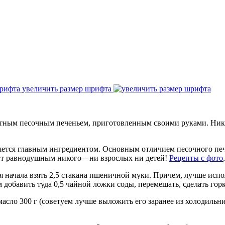
увеличить размер шрифта
атным песочным печеньем, приготовленным своими руками. Ника
ется главным ингредиентом. Основным отличием песочного печен
вит равнодушным никого – ни взрослых ни детей!
Рецепты с фото
 начала взять 2,5 стакана пшеничной муки. Причем, лучше испо
добавить туда 0,5 чайной ложки соды, перемешать, сделать горк
асло 300 г (советуем лучше выложить его заранее из холодильник