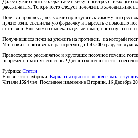
Далее нужно влить содержимое в муку и быстро, с помощью нож
рассыпчатым. Теперь тесто следует положить в холодильник на
Полчаса прошло, далее можно приступить к самому интересном
нужно взять специальную формочку и вырезать с помощью нее 
фантазию. Еще можно выпекать целый пласт, проткнув его в не
Получившиеся печенья уложить на противень, на который пост
Установить противень в разогретую до 150-200 градусов духовк
Превосходное рассыпчатое и хрустящее песочное печенье готов
непременно захотят его снова! Для праздничного стола песочн
Рубрика:
Статьи
Еще из этой рубрики:
Варианты приготовления салата с тунцо
Читали
1594
чел.
Последнее изменение Вторник, 16 Декабрь 20