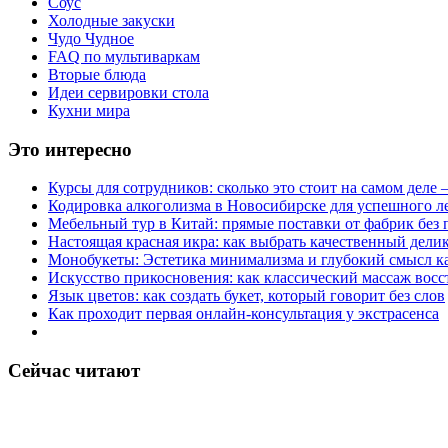
Соус
Холодные закуски
Чудо Чудное
FAQ по мультиваркам
Вторые блюда
Идеи сервировки стола
Кухни мира
Это интересно
Курсы для сотрудников: сколько это стоит на самом деле
Кодировка алкоголизма в Новосибирске для успешного л
Мебельный тур в Китай: прямые поставки от фабрик без 
Настоящая красная икра: как выбрать качественный дели
Монобукеты: Эстетика минимализма и глубокий смысл к
Искусство прикосновения: как классический массаж восс
Язык цветов: как создать букет, который говорит без слов
Как проходит первая онлайн-консультация у экстрасенса
Сейчас читают