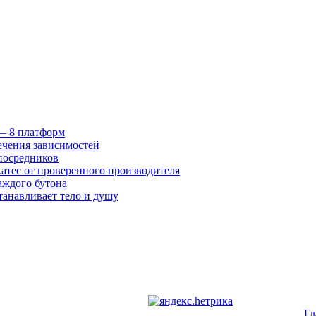
 — 8 платформ
ечения зависимостей
посредников
катес от проверенного производителя
аждого бутона
танавливает тело и душу
Гл