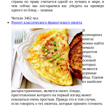
страны по праву считается одной из лучших в мире, в
чем сейчас мы постараемся вас убедить на примере
одного из блюд – лазанья.
Читали 3462 чел.
Рецепт классического французского омлета
В
кулинарных
книгах
можно найти
немало
рецептов
блюд,
основой
которых
являются
куриные
яйца. Одним
из наиболее
распространенных, является омлет, блюдо,
приготовление которого на первый взгляд может
показаться очень простым. Правда это в том случае,
если говорить о тех омлетах, которые принято готовить