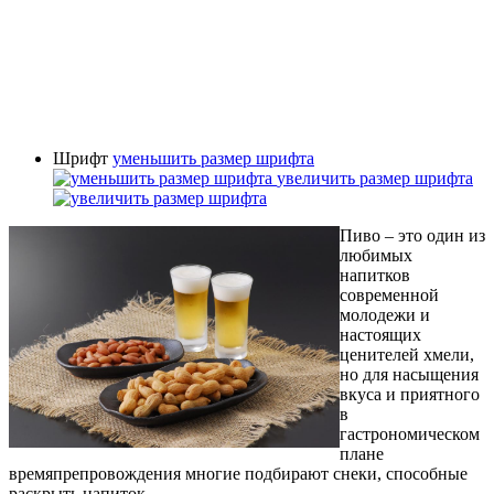
Шрифт
уменьшить размер шрифта
увеличить размер шрифта
Пиво – это один из
любимых
напитков
современной
молодежи и
настоящих
ценителей хмели,
но для насыщения
вкуса и приятного
в
гастрономическом
плане
времяпрепровождения многие подбирают снеки, способные
раскрыть напиток.