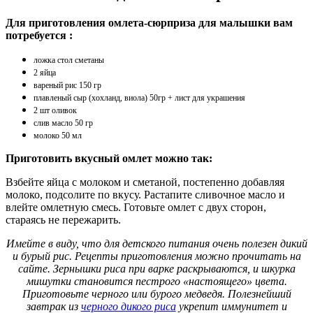
Для приготовления омлета-сюрприза для малышки вам
потребуется :
ложка стол сметаны
2 яйца
вареный рис 150 гр
плавленый сыр (хохланд, виола) 50гр + лист для украшения
2 шт оливок
слив масло 50 гр
молоко 50 мл
Приготовить вкусный омлет можно так:
Взбейте яйца с молоком и сметаной, постепенно добавляя
молоко, подсолите по вкусу. Растапите сливочное масло и
влейте омлетную смесь. Готовьте омлет с двух сторон,
стараясь не пережарить.
Имейте в виду, что для детского питания очень полезен дикий
и бурый рис. Рецепты приготовления можно прочитать на
сайте. Зернышки риса при варке раскрываются, и шкурка
мишутки становится пестрого «настоящего» цвета.
Приготовьте черного или бурого медведя. Полезнейший
завтрак из
черного дикого риса
укрепит иммунитет и