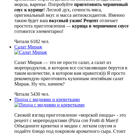
морсы, варенье. Попробуйте
приготовить черничный
соус к курице
! Лесной дух, сочность мяса,
оригинальный вкус и масса антиоксидантов. Именно
таким будет ваш
вкусный ужин! Рецепт
отличает
простота приготовления —
курица в черничном соусе
готовится элементарно!
Читали 6182 чел.
Салат Мираж
Салат Мираж — это не просто салат, а салат из
морепродуктов, в котором все составляющие берутся в
таком количестве, в котором вам нравится))) Я просто
рекомендую приготовить кухонным лентяйкам салат
Мираж. Ну что, начнем?
Читали 5430 чел.
Пицца с мидиями и креветками
Свежий взгляд приготовление «морской пиццы» - это
рецепт с морепродуктами (Pizza con Frutti di Mare)!
Объедините креветки и мидии с легким соусом и
подайте блюдо под покровом ароматного сыра. Стоит