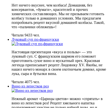
Нет ничего вкуснее, чем колбаса! Домашняя, без
консервантов, «бумаги», красителей и прочих
химических составляющих. Мы не призываем готовить
колбасу только в домашних условиях. Мы предлагаем
попробовать рецепт вкусной домашней колбасы. Такой,
что «пальчики оближешь»!
Читали 9433 чел.
Луковый суп по-французски
Настоящая презентация «вкуса и пользы» — это
луковый суп. С французским шармом его поможет
приготовить сухое вино и мускатный орех. Красивая
легенда приписывает рецепт Людовику XV. Якобы, не
нашел ничего монарх в своем охотничьем домике, кроме
лука, сыра и бутылки вина.
Читали 4075 чел.
Вино из лепестков роз
Нежный аромат «Царицы цветов» можно «спрятать» в
вино из лепестков роз! Рецепт хмельного напитка
подразумевает участие не только чайной розы, но и