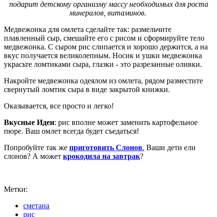
подарит детскому организму массу необходимых для роста
минералов, витаминов.
Медвежонка для омлета сделайте так: размельчите
плавленный сыр, смешайте его с рисом и сформируйте тело
медвежонка. С сыром рис слипается и хорошо держится, а на
вкус получается великолепным. Носик и ушки медвежонка
украсьте ломтиками сыра, глазки - это разрезанные оливки.
Накройте медвежонка одеялом из омлета, рядом разместите
свернутый ломтик сыра в виде закрытой книжки.
Оказывается, все просто и легко!
Вкусные Идеи
: рис вполне может заменить картофельное
пюре. Ваш омлет всегда будет съедаться!
Попробуйте так же
приготовить Слонов
.
Ваши дети ели
слонов? А может
крокодила на завтрак
?
Метки:
сметана
рис