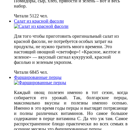
Помидоры, сыр, хлеб, пряности и зелень – вот и весь
набор.
Читали 5122 чел.
Салат из красной фасоли
Для того чтобы приготовить оригинальный салат из
красной фасоли, не потребуется особых затрат на
продукты, не нужно тратить много времени. Это
настоящий овощной «светофор»! «Красное, желтое и
зеленое» — вкусный сигнал кукурузой, красной
фасолью и зеленым укропом.
Читали 6845 чел.
Фаршированные перцы
Каждый овощ полезен именно в тот сезон, когда
собирается его урожай. Так, болгарские перцы,
максимально вкусны и полезны именно осенью.
Именно в это время годы перцы и выглядят потрясающе
и полны различных витаминов. Но самое большое
содержание в перце витамина С. Да что уж там. Самое
распространенное блюдо практически во всех семьях в
осенние месяцы это фаршированные перцы.