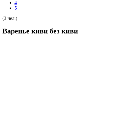
4
5
(3 чел.)
Варенье киви без киви