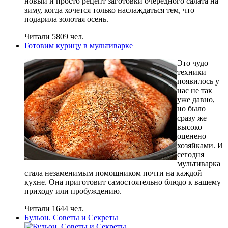
новый и просто рецепт заготовки очередного салата на
зиму, когда хочется только наслаждаться тем, что
подарила золотая осень.
Читали 5809 чел.
Готовим курицу в мультиварке
Это чудо
техники
появилось у
нас не так
уже давно,
но было
сразу же
высоко
оценено
хозяйками. И
сегодня
мультиварка
стала незаменимым помощником почти на каждой
кухне. Она приготовит самостоятельно блюдо к вашему
приходу или пробуждению.
Читали 1644 чел.
Бульон. Советы и Секреты