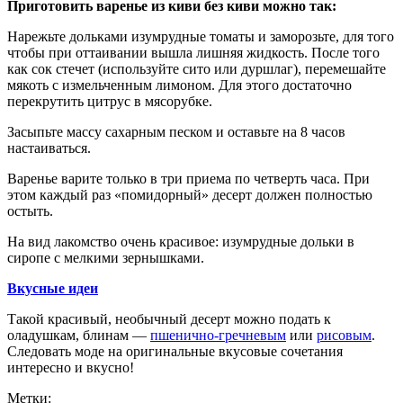
Приготовить варенье из киви без киви можно так:
Нарежьте дольками изумрудные томаты и заморозьте, для того
чтобы при оттаивании вышла лишняя жидкость. После того
как сок стечет (используйте сито или дуршлаг), перемешайте
мякоть с измельченным лимоном. Для этого достаточно
перекрутить цитрус в мясорубке.
Засыпьте массу сахарным песком и оставьте на 8 часов
настаиваться.
Варенье варите только в три приема по четверть часа. При
этом каждый раз «помидорный» десерт должен полностью
остыть.
На вид лакомство очень красивое: изумрудные дольки в
сиропе с мелкими зернышками.
Вкусные идеи
Такой красивый, необычный десерт можно подать к
оладушкам, блинам —
пшенично-гречневым
или
рисовым
.
Следовать моде на оригинальные вкусовые сочетания
интересно и вкусно!
Метки: