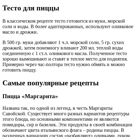
Тесто для пиццы
В классическом рецепте тесто готовится из муки, морской
соли и воды. В более адаптированных, используют оливковое
масло и дрожжи.
В 500 гр. муки добавляют 1 ч.л. морской соли, 5 гр. сухих
дрожжей, затем понемногу вливают 200 мл. теплой воды
соединенную с 1 ст.л. оливкового масла. Полученное тесто
хорошо вымешивают и ставят в теплое место для поднятия.
Примерно через час-полтора тесто нужно обмять и можно
готовить пиццу.
Самые популярные рецепты
Пицца «Маргарита»
Названа так, по одной из легенд, в честь Маргариты
Савойской. Существует много разных вариантов рецептуры
этого блюда, но основными компонентами ее являются
помидоры, сир и базилик. Эти продукты в своей комбинации
обозначают цвета итальянского флага – родины пиццы. В
различных вариациях состав «разбавляют» оливками, луком,