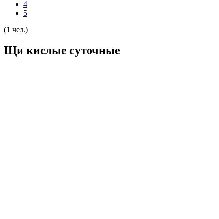
4
5
(1 чел.)
Щи кислые суточные