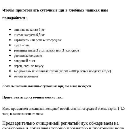
Чтобы приготовить суточные щи в хлебных чашках нам
понадобится:
свинина на кости 1 кг
кислая капуста 0,5 кг
картофель или репа 4 шт средние
лук 1-2 шт
томатная паста 3 стол ложки или 3 помидора
растительное масло
лавровый лист
перец, соль по вкусу
4-5 ржанно- пшеничных булки (по 500-700гр есть в продаже везде)
зелень и сметана
Если вы хотите постные суточные щи, то мясо не берем.
Приготовить щи суточные можно так:
Мясо промываем и заливаем холодной водой, ставим на средний огонь, варим 1-1,5
часа, в зависимости от мяса.
Предварительно очищенный репчатый лук обжариваем на
сковородке и добавляем хорошо промытую в проточной воде