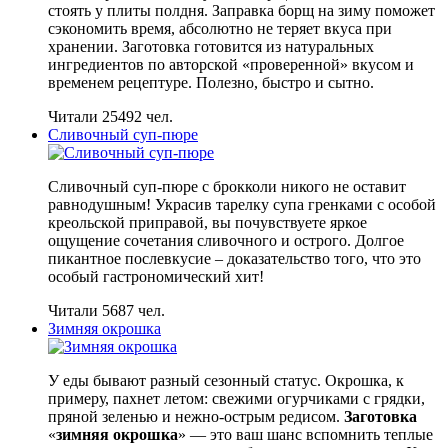
стоять у плиты полдня. Заправка борщ на зиму поможет
сэкономить время, абсолютно не теряет вкуса при
хранении. Заготовка готовится из натуральных
ингредиентов по авторской «проверенной» вкусом и
временем рецептуре. Полезно, быстро и сытно.
Читали 25492 чел.
Сливочный суп-пюре
Сливочный суп-пюре с брокколи никого не оставит
равнодушным! Украсив тарелку супа гренками с особой
креольской приправой, вы почувствуете яркое
ощущение сочетания сливочного и острого. Долгое
пикантное послевкусие – доказательство того, что это
особый гастрономический хит!
Читали 5687 чел.
Зимняя окрошка
У еды бывают разный сезонный статус. Окрошка, к
примеру, пахнет летом: свежими огурчиками с грядки,
пряной зеленью и нежно-острым редисом.
Заготовка
«
зимняя окрошка
» — это ваш шанс вспомнить теплые