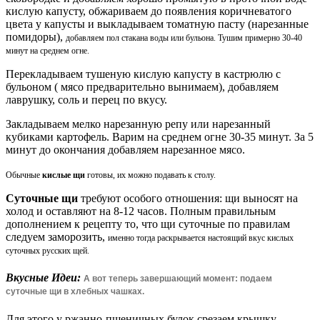
кислую капусту, обжариваем до появления коричневатого
цвета у капусты и выкладываем томатную пасту (нарезанные
помидоры),
добавляем пол стакана воды или бульона. Тушим примерно 30-40
минут на среднем огне.
Перекладываем тушеную кислую капусту в кастрюлю с
бульоном ( мясо предварительно вынимаем), добавляем
лаврушку, соль и перец по вкусу.
Закладываем мелко нарезанную репу или нарезанный
кубиками картофель. Варим на среднем огне 30-35 минут. За 5
минут до окончания добавляем нарезанное мясо.
Обычные
кислые щи
готовы, их можно подавать к столу.
Суточные щи
требуют особого отношения: щи выносят на
холод и оставляют на 8-12 часов. Полным правильным
дополнением к рецепту то, что щи суточные по правилам
следуем заморозить,
именно тогда раскрывается настоящий вкус кислых
суточных русских щей.
Вкусные Идеи:
А вот теперь завершающий момент: подаем
суточные щи в хлебных чашках.
Для этого у ржанно-пшеничных булок срезаем крышку,