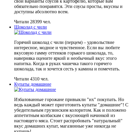
свои варианты соусов к картофелю, которые вам
обязательно понравятся. Эти соусы просты, вкусны и
доступны абсолютно всем.
Читали 28399 чел.
Шоколад с чили
Горячий шоколад с чили (перцем) – удовольствие
интересное, модное и чувственное. Если вы любите
вкусовую гамму оттенков горького шоколада, то,
наверняка оцените яркий и необычный вкус этого
напитка. Когда в руках чашечка такого горячего
шоколада, так и хочется сесть у камина и помечтать.
Читали 4310 чел.
Купаты домашние
Избалованные горожане привыкли "их" покупать. Но
ведь каждый может приготовить купаты "домашние"! С
убедительным грузинским колоритом. Как и положено
аппетитным колбаскам с вкуснющей начинкой из
настоящего мяса. Стоит распробовать "натуральный"
вкус домашних купат, магазинные уже никогда не
купишь!