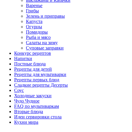
Баклажаны и Кабачки
Варенье
Грибы
Зелень и приправы
Капуста
Огурцы
Помидоры
Рыба и мясо
Салаты на зиму
Суповые заправки
Конкурс рецептов
Напитки
Постные блюда
Рецепты для детей
Рецепты для мультиварки
Рецепты первых блюд
Сладкие рецепты Десерты
Соус
Холодные закуски
Чудо Чудное
FAQ по мультиваркам
Вторые блюда
Идеи сервировки стола
Кухни мира