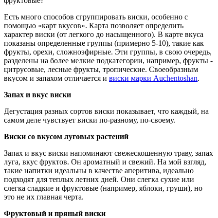
фруктовые?
Есть много способов сгруппировать виски, особенно с
помощью «карт вкусов». Карта позволяет определить
характер виски (от легкого до насыщенного). В карте вкуса
показаны определенные группы (примерно 5-10), такие как
фрукты, орехи, сложноэфирные. Эти группы, в свою очередь,
разделены на более мелкие подкатегории, например, фрукты -
цитрусовые, лесные фрукты, тропические. Своеобразным
вкусом и запахом отличается и
виски марки Auchentoshan
.
Запах и вкус виски
Дегустация разных сортов виски показывает, что каждый, на
самом деле чувствует виски по-разному, по-своему.
Виски со вкусом луговых растений
Запах и вкус виски напоминают свежескошенную траву, запах
луга, вкус фруктов. Он ароматный и свежий. На мой взгляд,
такие напитки идеальны в качестве аперитива, идеально
подходят для теплых летних дней. Они слегка сухие или
слегка сладкие и фруктовые (например, яблоки, груши), но
это не их главная черта.
Фруктовый и пряный виски