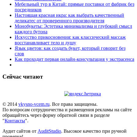
Мебельный тур в Китай: прямые поставки от фабрик без
посредников
Настоящая красная икра: как выбрать качественный
деликатес от проверенного производителя
Монобукеты: Эстетика минимализма и глубокий смысл
каждого бутона
Искусство прикосновения: как классический массаж
восстанавливает тело и душу
Язык цветов: как создать букет, который говорит без
слов
Как проходит первая онлайн-консультация у экстрасенса
Сейчас читают
© 2014
vkysno-vcem.ru
. Все права защищены.
По вопросам сотрудничества и размещения рекламы на сайте
обращайтесь через форму обратной связи в разделе
"
Контакты
".
Аудит сайтов от
AuditStudio
. Высокое качество при ручной
проверке!