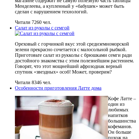
магазине содержит не самую полезную часть таблицы
Менделеева, а купленный у «бабушек» может быть
сделан с нарушением технологий.
Читали 7260 чел.
Салат из руколы с семгой
Ореховый с горчинкой вкус этой средиземноморской
зелени прекрасно сочетается с малосольной рыбкой.
Приготовьте салат из рукколы с брюшками семги ради
достойного знакомства с этим полезнейшим растением.
Говорят, что этот мощнейший афрозодиак верный
спутник «звездных» особ! Может, проверим?
Читали 8346 чел.
Особенности приготовления Латте дома
Кофе Латте –
один из
любимых
напитков
большинства
кофеманов.
Он больше
похож на