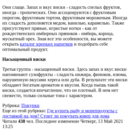
Они слаще. Запах и вкус виски - сладость спелых фруктов,
иногда - тропических. Они ассоциируются с фруктовым
пирогом, фруктовым тортом, фруктовым мороженым. Иногда
их сладость дополняется медом, ванилью, карамелью. Также
присутствуют пряные, игристые нотки - как от
рождественских имбирных пряников - имбирь, корица,
мускатный орех. Зная все эти особенности, вы можете
открыть
каталог крепких напитков
и подобрать себе
оптимальный продукт.
Насыщенный виски
Третья группа - насыщенный виски. Здесь запах и вкус виски
напоминают сухофрукты - сладость инжира, фиников, изюма,
нарушенную вкусами хереса или дуба. В результате эти виски
обладают богатым ароматом и вкусом. Когда пьешь такой
виски, создается впечатление, что он плотный. В нем нет
свежести, только сильные тона с характером.
Рубрика:
Покупки
Еще из этой рубрики:
Где купить рыбу и морепродукты с
доставкой на дом?
Стоит ли покупать ковер для дома
Читали
438
чел.
Последнее изменение Четверг, 13 Май 2021
13:25