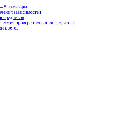
 — 8 платформ
ечения зависимостей
посредников
катес от проверенного производителя
ки цветов