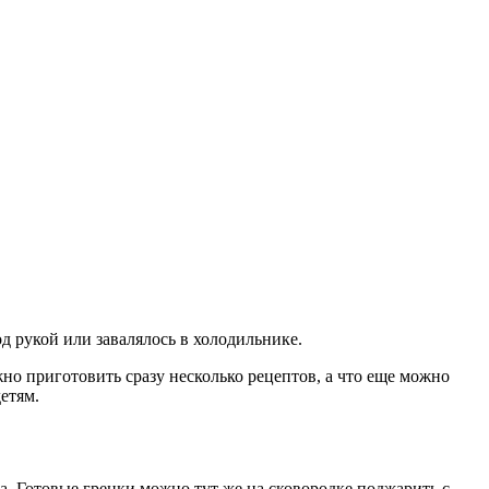
од рукой или завалялось в холодильнике.
жно приготовить сразу несколько рецептов, а что еще можно
етям.
ва. Готовые гренки можно тут же на сковородке поджарить с