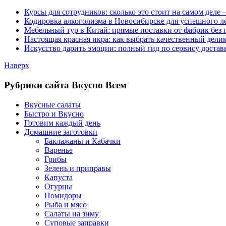
Курсы для сотрудников: сколько это стоит на самом деле
Кодировка алкоголизма в Новосибирске для успешного л
Мебельный тур в Китай: прямые поставки от фабрик без 
Настоящая красная икра: как выбрать качественный дели
Искусство дарить эмоции: полный гид по сервису достав
Наверх
Рубрики сайта Вкусно Всем
Вкусные салаты
Быстро и Вкусно
Готовим каждый день
Домашние заготовки
Баклажаны и Кабачки
Варенье
Грибы
Зелень и приправы
Капуста
Огурцы
Помидоры
Рыба и мясо
Салаты на зиму
Суповые заправки