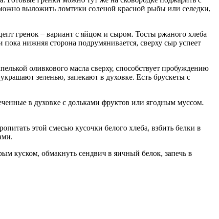
 можно выложить ломтики соленой красной рыбы или селедки,
цепт гренок – вариант с яйцом и сыром. Тосты ржаного хлеба
и пока нижняя сторона подрумянивается, сверху сыр успеет
капелькой оливкового масла сверху, способствует пробуждению
крашают зеленью, запекают в духовке. Есть брускеты с
печенные в духовке с дольками фруктов или ягодным муссом.
опитать этой смесью кусочки белого хлеба, взбить белки в
ами.
ым куском, обмакнуть сендвич в яичный белок, запечь в