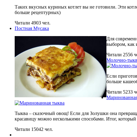
Таких вкусных куриных котлет вы не готовили. Эти котле
больше рецептурных)
Читали 4903 чел.
Постная Мусака
Для современн
выбором, как 
Читали 2556 ч
Молочно-тыкв
Если приготов
больше кашеоб
Читали 5233 ч
Маринованная
Тыква – сказочный овощ! Если для Золушки она превраща
красавицу можно несколькими способами. Итог, который
Читали 15042 чел.