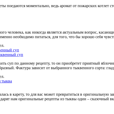
ты поедаются моментально, ведь аромат от пожарских котлет сто
ого человека, как никогда является актуальным вопрос, касающ
именно необходимо питаться, для того, что бы хорошо себя чувс
ел.
енный суп
ить суп по данному рецепту, то он приобретет приятный яблочны
разный. Фактура зависит от выбранного тыквенного сорта: глад
ел.
 тыква
лась в карету, то для вас может превратиться в оригинальную 
 дарят нам оригинальные рецепты из тыквы один – сказочный в