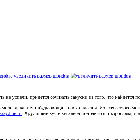
увеличить размер шрифта
ь не успели, придется сочинять закуски из того, что найдется п
 молока, какие-нибудь овощи, то вы спасены. Из всего этого мо
easydine.ru
. Хрустящие кусочки хлеба понравятся и взрослым, и д
е или подсушите в тостере, основа для нескольких закусок гото