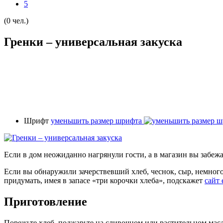
5
(0 чел.)
Гренки – универсальная закуска
Шрифт
уменьшить размер шрифта
Если в дом неожиданно нагрянули гости, а в магазин вы забежат
Если вы обнаружили зачерствевший хлеб, чеснок, сыр, немного
придумать, имея в запасе «три корочки хлеба», подскажет
сайт 
Приготовление
Порежьте хлеб, поджарьте на сливочном или растительном масл