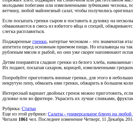
молодыми побегами или измельченными зубчиками чеснока, по
ветчину, любой майонезный салат, чтобы получились оригинал
Если посыпать гренки сыром и поставить в духовку на несколь
обмакиваются в смесь из взбитого яйца и специй, обжариваютс
слегка расплавиться.
Поджаренные
гренки
, натертые чесноком – это знаменитая ита
аппетита перед основным приемом пищи. Но итальянцы на таки
рубленым мясом и рыбой, но они уже скорее напоминают испан
Детям понравятся сладкие гренки из белого хлеба, намазанные
Их подают, посыпая сахаром, корицей, измельченными грецки
Попробуйте приготовить винные гренки, для этого в небольшом
некрутую пену, обмазать ими гренки, обжарить в большом кол
Интересный вариант двойных гренок можно приготовить, если 
духовке или во фритюре. Украсить их лучше сливками, фрукта
Рубрика:
Статьи
Еще из этой рубрики:
Салаты - универсальное блюдо на любой
Читали
1861
чел.
Последнее изменение Четверг, 11 Декабрь 201