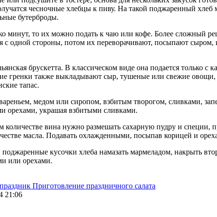
лучатся чесночные хлебцы к пиву. На такой поджаренный хлеб
ьные бутерброды.
ко минут, то их можно подать к чаю или кофе. Более сложный ре
я с одной стороны, потом их переворачивают, посыпают сыром, 
льянская брускетта. В классическом виде она подается только с 
е гренки также выкладывают сыр, тушеные или свежие овощи, у
ские тапас.
 вареньем, медом или сиропом, взбитым творогом, сливками, за
ми орехами, украшая взбитыми сливками.
 количестве вина нужно размешать сахарную пудру и специи, пр
ичестве масла. Подавать охлажденными, посыпав корицей и орех
поджаренные кусочки хлеба намазать мармеладом, накрыть втор
ми или орехами.
 праздник
Приготовление праздничного салата
4 21:06