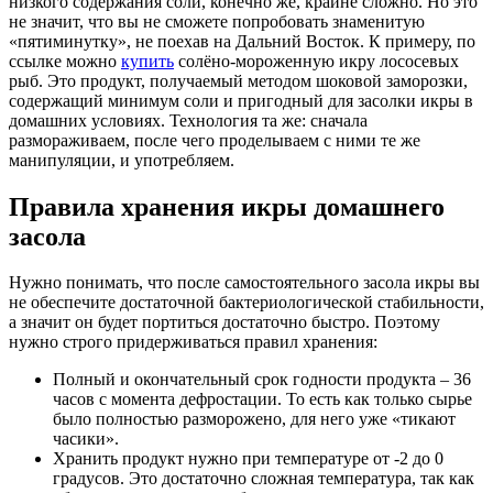
низкого содержания соли, конечно же, крайне сложно. Но это
не значит, что вы не сможете попробовать знаменитую
«пятиминутку», не поехав на Дальний Восток. К примеру, по
ссылке можно
купить
солёно-мороженную икру лососевых
рыб. Это продукт, получаемый методом шоковой заморозки,
содержащий минимум соли и пригодный для засолки икры в
домашних условиях. Технология та же: сначала
размораживаем, после чего проделываем с ними те же
манипуляции, и употребляем.
Правила хранения икры домашнего
засола
Нужно понимать, что после самостоятельного засола икры вы
не обеспечите достаточной бактериологической стабильности,
а значит он будет портиться достаточно быстро. Поэтому
нужно строго придерживаться правил хранения:
Полный и окончательный срок годности продукта – 36
часов с момента дефростации. То есть как только сырье
было полностью разморожено, для него уже «тикают
часики».
Хранить продукт нужно при температуре от -2 до 0
градусов. Это достаточно сложная температура, так как