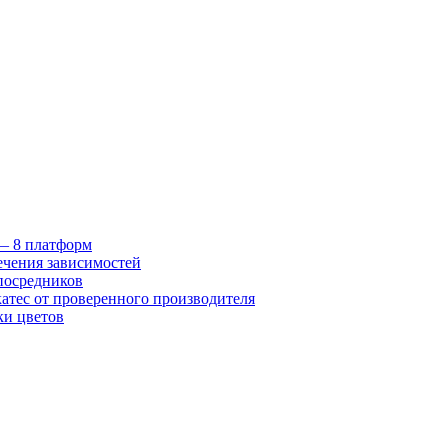
 — 8 платформ
ечения зависимостей
посредников
катес от проверенного производителя
ки цветов