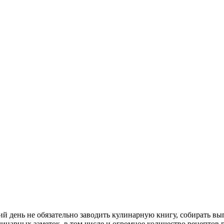
й день не обязательно заводить кулинарную книгу, собирать вып
инарных заметок, в том числе и огромное количество рецептов 