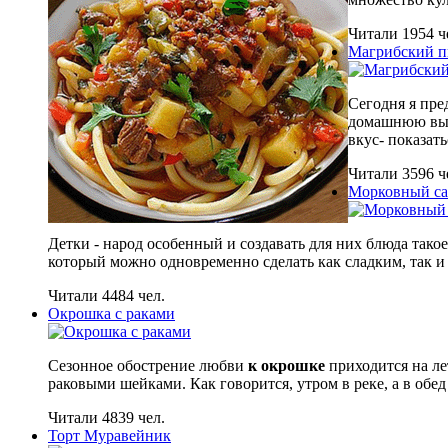
Читали 1954 ч
Магрибский п
Сегодня я пре
домашнюю выпе
вкус- показат
Читали 3596 ч
Морковный сал
Детки - народ особенный и создавать для них блюда такое
который можно одновременно сделать как сладким, так и 
Читали 4484 чел.
Окрошка с раками
Сезонное обострение любви
к окрошке
приходится на ле
раковыми шейками. Как говорится, утром в реке, а в обе
Читали 4839 чел.
Торт Муравейник