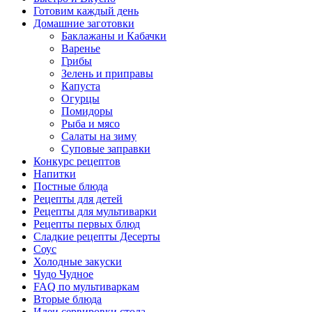
Готовим каждый день
Домашние заготовки
Баклажаны и Кабачки
Варенье
Грибы
Зелень и приправы
Капуста
Огурцы
Помидоры
Рыба и мясо
Салаты на зиму
Суповые заправки
Конкурс рецептов
Напитки
Постные блюда
Рецепты для детей
Рецепты для мультиварки
Рецепты первых блюд
Сладкие рецепты Десерты
Соус
Холодные закуски
Чудо Чудное
FAQ по мультиваркам
Вторые блюда
Идеи сервировки стола