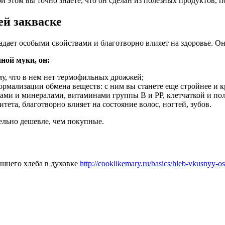
и этом вы точно знаете, что он сделан из полезных продуктов, п
ей закваске
ает особыми свойствами и благотворно влияет на здоровье. Он д
ной муки, он:
му, что в нем нет термофильных дрожжей;
нормализации обмена веществ: с ним вы станете еще стройнее и к
ми и минералами, витаминами группы В и РР, клетчаткой и по
та, благотворно влияет на состояние волос, ногтей, зубов.
ельно дешевле, чем покупные.
шнего хлеба в духовке
http://cooklikemary.ru/basics/hleb-vkusnyy-