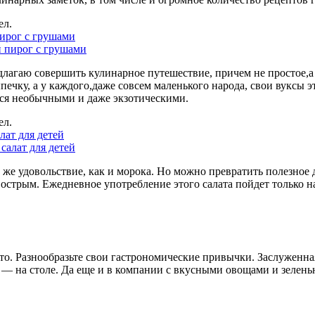
ел.
ирог с грушами
длагаю совершить кулинарное путешествие, причем не простое,а
чку, а у каждого,даже совсем маленького народа, свои вуксы эт
ься необычными и даже экзотическими.
ел.
ат для детей
 же удовольствие, как и морока. Но можно превратить полезное д
острым. Ежедневное употребление этого салата пойдет только н
то. Разнообразьте свои гастрономические привычки. Заслуженн
д — на столе. Да еще и в компании с вкусными овощами и зелен