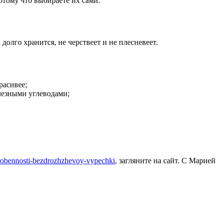
отому что выбираете их сами.
олго хранится, не черствеет и не плесневеет.
расивее;
лезными углеводами;
osobennosti-bezdrozhzhevoy-vypechki
, загляните на сайт. С Марией