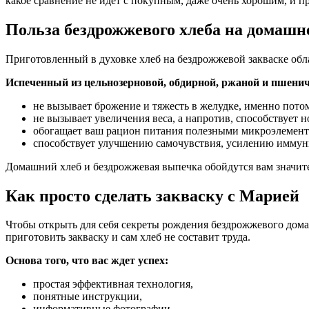
какое сравнение не идет с покупным, даже очень хорошим, и пр
Польза бездрожжевого хлеба на домашн
Приготовленный в духовке хлеб на бездрожжевой закваске облад
Испеченный из цельнозерновой, обдирной, ржаной и пшенич
не вызывает брожение и тяжесть в желудке, именно пото
не вызывает увеличения веса, а напротив, способствует 
обогащает ваш рацион питания полезными микроэлемента
способствует улучшению самочувствия, усилению иммуните
Домашний хлеб и бездрожжевая выпечка обойдутся вам значит
Как просто сделать закваску с Марией
Чтобы открыть для себя секреты рождения бездрожжевого дома
приготовить закваску и сам хлеб не составит труда.
Основа того, что вас ждет успех:
простая эффективная технология,
понятные инструкции,
информативные фотографии.