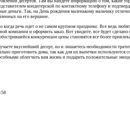
влении десертов. Там вы найдете информацию о том, какие тор
редставителем кондитерской по контактному телефону и подтверд
ые деньги. Так, на День рождения маленькому мальчику отличн
ленных на его вершине.
 когда речь идет о не самом крупном празднике. Все ведь люб
ой компании и оформить заказ. Вот увидите, все будет сделано
я обострившейся конкуренции цены становятся все более привле
лучаете вкуснейший десерт, но и лишаетесь необходимости трати
еально приготовить дома, так как для их выпечки используются
собными облегчить вам жизнь и подарить положительные эмоции
:58