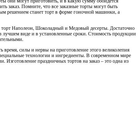
ты они могут приготовить, и в какую сумму обойдется
ить заказ. Помните, что все заказные торты могут быть
ым решением станет торт в форме гоночной машинки, а
ят торт Наполеон, Шоколадный и Медовый десерты. Достаточно
 в лучшем виде и в установленные сроки. Стоимость продукции
кательными.
ть время, силы и нервы на приготовление этого великолепия
 специальные технологии и ингредиенты. В современном мире
. Изготовление праздничных тортов на заказ – это одна из