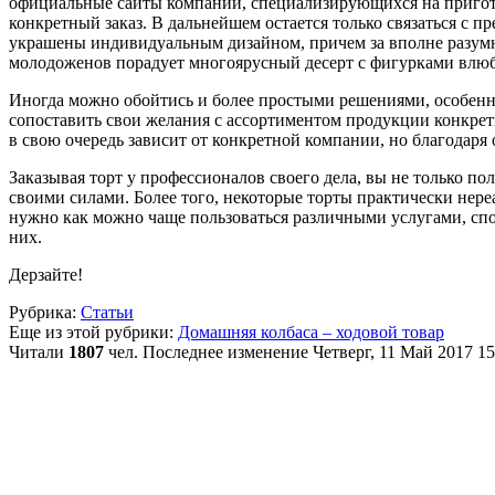
официальные сайты компаний, специализирующихся на пригото
конкретный заказ. В дальнейшем остается только связаться с п
украшены индивидуальным дизайном, причем за вполне разумн
молодоженов порадует многоярусный десерт с фигурками влюб
Иногда можно обойтись и более простыми решениями, особенно
сопоставить свои желания с ассортиментом продукции конкретн
в свою очередь зависит от конкретной компании, но благодар
Заказывая торт у профессионалов своего дела, вы не только по
своими силами. Более того, некоторые торты практически нер
нужно как можно чаще пользоваться различными услугами, спо
них.
Дерзайте!
Рубрика:
Статьи
Еще из этой рубрики:
Домашняя колбаса – ходовой товар
Читали
1807
чел.
Последнее изменение Четверг, 11 Май 2017 15