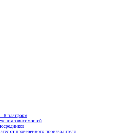
 — 8 платформ
ечения зависимостей
посредников
катес от проверенного производителя