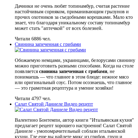
Дачники не очень любят топинамбур, считая растение
настойчивым сорняком, приманивающим грызунов и
прочих охотников за съедобными корешками. Мало кто
знает, что благодаря уникальному составу топинамбур
может стать "аптечкой" от всех болезней.
Читали 6886 чел.
Свинина запеченная с грибами
Обожаемую немцами, украинцами, белорусами свинину
можно приготовить разными способами. Когда на столе
появляется
свинина запеченная с грибами
, не
понимаешь — что главнее в этом блюде: нежное мясо
или оригинальный соус. Потом осознаешь, что главное
— это грамотная рецептура и умение хозяйки!
Читали 4797 чел.
Салат Святой Даниеле Видео рецепт
Валентино Бонтемпи, автор книги "Итальянская кухня"
предлагает рецепт хорошего настроения!
Салат Святой
Даниеле - умопомрачительный соблазн итальянской
кухни. Где еще вы найдете микс из грибов, груш и