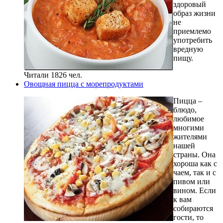
здоровый
образ жизни
не
приемлемо
употребить
вредную
пищу.
Читали 1826 чел.
Овощная пицца с морепродуктами
Пицца –
блюдо,
любимое
многими
жителями
нашей
страны. Она
хороша как с
чаем, так и с
пивом или
вином. Если
к вам
собираются
гости, то