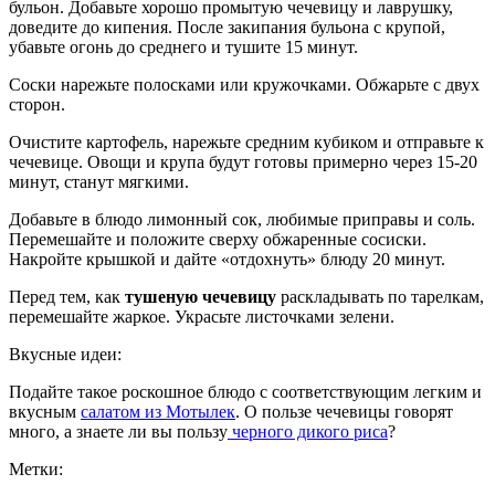
бульон. Добавьте хорошо промытую чечевицу и лаврушку,
доведите до кипения. После закипания бульона с крупой,
убавьте огонь до среднего и тушите 15 минут.
Соски нарежьте полосками или кружочками. Обжарьте с двух
сторон.
Очистите картофель, нарежьте средним кубиком и отправьте к
чечевице. Овощи и крупа будут готовы примерно через 15-20
минут, станут мягкими.
Добавьте в блюдо лимонный сок, любимые приправы и соль.
Перемешайте и положите сверху обжаренные сосиски.
Накройте крышкой и дайте «отдохнуть» блюду 20 минут.
Перед тем, как
тушеную чечевицу
раскладывать по тарелкам,
перемешайте жаркое. Украсьте листочками зелени.
Вкусные идеи:
Подайте такое роскошное блюдо с соответствующим легким и
вкусным
салатом из Мотылек
. О пользе чечевицы говорят
много, а знаете ли вы пользу
черного дикого риса
?
Метки: