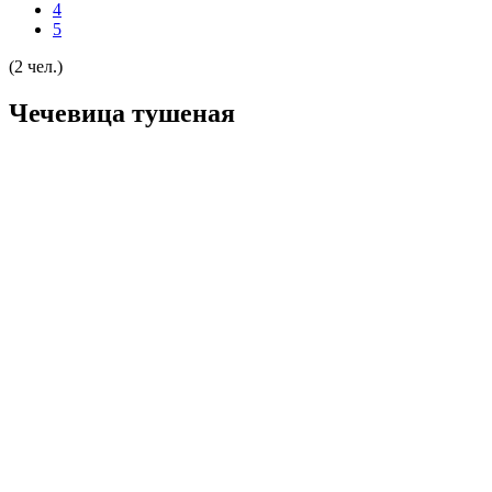
4
5
(2 чел.)
Чечевица тушеная