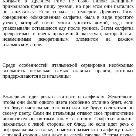
Когда-то в Древнем Риме не было вилок: женщинам
приходилось брать пищу руками, но при этом они пытались
не запачкаться. Если сначала в империи Древнего Рима
совершенно обыкновенная салфетка была в виде простого
узелка, который гости могли уносить домой, куда они
упаковывали оставшеюся еду после ужинов. Затем салфетка
превратилась в очень практичный аксессуар, который стал
незаменимым декоративным элементом на каждом
итальянском столе.
Среди особенностей итальянской сервировки необходимо
вспомнить несколько самых главных правил, которых
придерживаются все итальянцы:
Во-первых, идет речь о скатерти и салфетках. Желательно,
чтобы они были одного цвета (особенно отлично будет, если
это будут пастельные оттенки) или же будут сочетаться по
своему цвету. Сами же итальянцы отдают свое предпочтение
исключительно светлым тонам за столом. Салфетки должны
находиться с левой стороны от блюд, но если идет речь о
неформальном застолье, то можно разместить салфетку также
с правой стороны или даже на самой тарелке. В этом случае