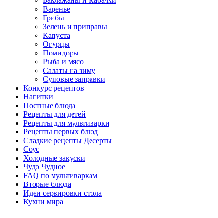
Баклажаны и Кабачки
Варенье
Грибы
Зелень и приправы
Капуста
Огурцы
Помидоры
Рыба и мясо
Салаты на зиму
Суповые заправки
Конкурс рецептов
Напитки
Постные блюда
Рецепты для детей
Рецепты для мультиварки
Рецепты первых блюд
Сладкие рецепты Десерты
Соус
Холодные закуски
Чудо Чудное
FAQ по мультиваркам
Вторые блюда
Идеи сервировки стола
Кухни мира