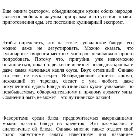
Еще одним фактором, объединяющим кухни обоих народов,
является любовь к жгучим приправам и отсутствие правил
приготовления еды, это постоянно кулинарный экспромт.
Чтобы определить, что на столе луизианское блюдо, его
можно даже не дегустировать. Можно сказать, что
кулинарные творения местных мастеров невозможно просто
попробовать. Потому что, пригубив, уже невозможно
остановиться, пока с тарелки не исчезнет последняя крошка и
даже самая маленькая капля соуса. Вкус отменный. Однако
это еще не весь секрет. Возбуждающий аппетит аромат,
исходящий от тарелки, сведет с ума любого, даже
искушенного едока. Блюда луизианской кухни узнаваемы по
незабываемому, обворожительному и пряному аромату мяты.
Сомнений быть не может – это луизианское блюдо!
Фаворитами среди блюд, предпочитаемых американцами,
можно назвать блюда из креветок. Это джамбалайя и
аналогичные ей блюда. Однако многие также отдают свой
голос капустному салату, известному под названием