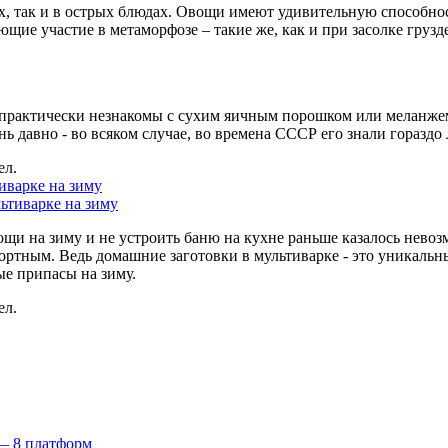
их, так и в острых блюдах. Овощи имеют удивительную способнос
ющие участие в метаморфозе – такие же, как и при засолке грузд
рактически незнакомы с сухим яичным порошком или меланжем,
нь давно - во всяком случае, во времена СССР его знали гораздо 
ел.
иварке на зиму
ощи на зиму и не устроить баню на кухне раньше казалось нево
ртным. Ведь домашние заготовки в мультиварке - это уникальн
ые припасы на зиму.
ел.
 — 8 платформ