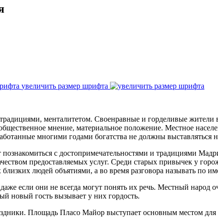
я
увеличить размер шрифта
 традициями, менталитетом. Своенравные и горделивые жители 
 общественное мнение, материальное положение. Местное населе
аботанные многими годами богатства не должны выставляться н
 познакомиться с достопримечательностями и традициями Мадри
чеством предоставляемых услуг. Среди старых привычек у горож
 близких людей объятиями, а во время разговора называть по им
даже если они не всегда могут понять их речь. Местный народ 
дый новый гость вызывает у них гордость.
аздники. Площадь Пласо Майор выступает основным местом для