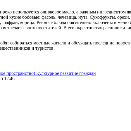
широко используется оливковое масло, а важным ингредиентом я
тной кухне бобовые: фасоль, чечевица, нута. Сухофрукты, орехи
, шафран, корица. Рыбные блюда обязательно включены в меню б
о встречает своих посетителей. В его окрестностях расположил
юбят собираться местные жители и обсуждать последние новости
ешественников и туристов.
ное пространство!
Культурное развитие граждан
5 12:46