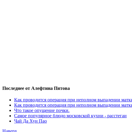
Последнее от Алефтина Пятова
Как проводится операция при неполном выпадении матк
Как проводится операция при неполном выпадении матк
Что такое опущение почки.
Самое популярное блюдо московской кухни - расстегаи
Чай Да Хун Пао
Наверх