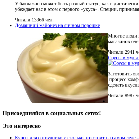
У баклажана может быть разный статус, как в диетическ
убеждает нас в этом с первого «укуса». Специи, принима
Читали 13366 чел.
Домашний майонез на яичном порошке
Многие люди п
магазинов оче
Читали 2941 ч
Соусы в мульт
Заготовить ов
процесс комфо
сделать вкусн
Читали 8987 ч
Присоединяйся в социальных сетях!
Это интересно
Курсы для сотрудников: сколько это стоит на самом деле