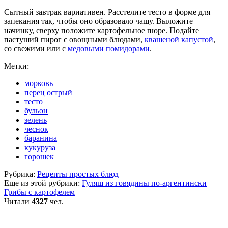
Сытный завтрак вариативен. Расстелите тесто в форме для
запекания так, чтобы оно образовало чашу. Выложите
начинку, сверху положите картофельное пюре. Подайте
пастуший пирог с овощными блюдами,
квашеной капустой
,
со свежими или с
медовыми помидорами
.
Метки:
морковь
перец острый
тесто
бульон
зелень
чеснок
баранина
кукуруза
горошек
Рубрика:
Рецепты простых блюд
Еще из этой рубрики:
Гуляш из говядины по-аргентински
Грибы с картофелем
Читали
4327
чел.