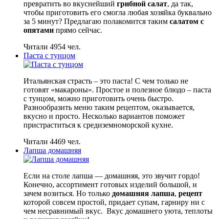
превратить во вкуснейший
грибной салат
, да так,
чтобы приготовить его смогла любая хозяйка буквально
за 5 минут? Предлагаю полакомится таким
салатом с
опятами
прямо сейчас.
Читали 4954 чел.
Паста с тунцом
Итальянская страсть – это паста! С чем только не
готовят «макароны». Простое и полезное блюдо – паста
с тунцом, можно приготовить очень быстро.
Разнообразить меню таким рецептом, оказывается,
вкусно и просто. Несколько вариантов поможет
пристраститься к средиземноморской кухне.
Читали 4469 чел.
Лапша домашняя
Если на столе лапша — домашняя, это звучит гордо!
Конечно, ассортимент готовых изделий большой, и
зачем возиться. Но только
домашняя лапша
,
рецепт
которой совсем простой, придает супам, гарниру ни с
чем несравнимый вкус. Вкус домашнего уюта, теплоты