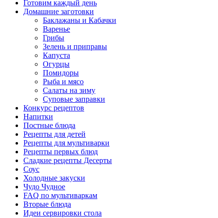
Готовим каждый день
Домашние заготовки
Баклажаны и Кабачки
Варенье
Грибы
Зелень и приправы
Капуста
Огурцы
Помидоры
Рыба и мясо
Салаты на зиму
Суповые заправки
Конкурс рецептов
Напитки
Постные блюда
Рецепты для детей
Рецепты для мультиварки
Рецепты первых блюд
Сладкие рецепты Десерты
Соус
Холодные закуски
Чудо Чудное
FAQ по мультиваркам
Вторые блюда
Идеи сервировки стола