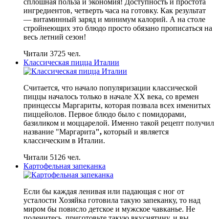
сплошная польза и экономия! Доступность и простота
ингредиентов, четверть часа на готовку. Как результат
— витаминный заряд и минимум калорий. А на столе
стройнеющих это блюдо просто обязано прописаться на
весь летний сезон!
Читали 3725 чел.
Классическая пицца Италии
Считается, что начало популяризации классической
пиццы началось только в начале XX века, со времен
принцессы Маргариты, которая позвала всех именитых
пиццейолов. Первое блюдо было с помидорами,
базиликом и моццарелой. Именно такой рецепт получил
название "Маргарита
",
который и является
классическим в Италии.
Читали 5126 чел.
Картофельная запеканка
Если бы каждая ленивая или падающая с ног от
усталости Хозяйка готовила такую запеканку, то над
миром бы повисло детское и мужское чавканье. Не
поленитесь, приготовьте такую вкуснятину, и вы