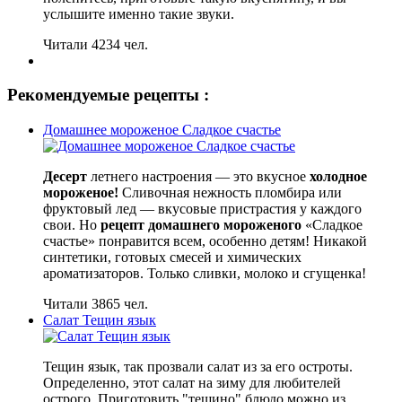
услышите именно такие звуки.
Читали 4234 чел.
Рекомендуемые рецепты :
Домашнее мороженое Сладкое счастье
Десерт
летнего настроения — это вкусное
холодное
мороженое!
Сливочная нежность пломбира или
фруктовый лед — вкусовые пристрастия у каждого
свои. Но
рецепт домашнего мороженого
«Сладкое
счастье» понравится всем, особенно детям! Никакой
синтетики, готовых смесей и химических
ароматизаторов. Только сливки, молоко и сгущенка!
Читали 3865 чел.
Салат Тещин язык
Тещин язык, так прозвали салат из за его остроты.
Определенно, этот салат на зиму для любителей
острого. Приготовить "тещино" блюдо можно из