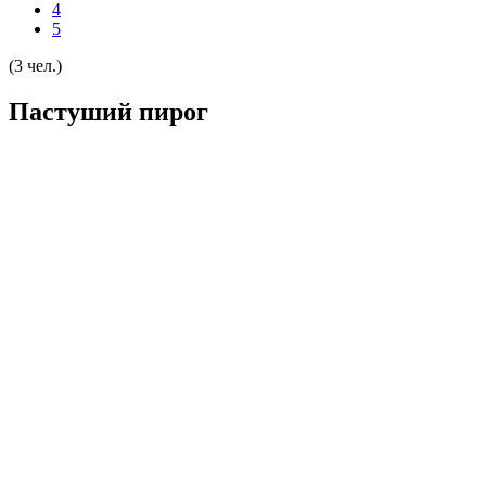
4
5
(3 чел.)
Пастуший пирог