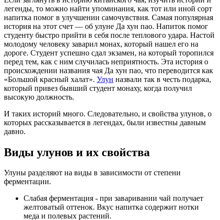
легенды, то можно найти упоминания, как тот или иной сорт
напитка помог в улучшении самочувствия. Самая популярная
история на этот счет — об улуне Да хун пао. Напиток помог
студенту быстро прийти в себя после теплового удара. Настой
молодому человеку заварил монах, который нашел его на
дороге. Студент успешно сдал экзамен, на который торопился
перед тем, как с ним случилась неприятность. Эта история о
происхождении названия чая Да хун пао, что переводится как
«Большой красный халат».
Улун
назвали так в честь подарка,
который привез бывший студент монаху, когда получил
высокую должность.
И таких историй много. Следовательно, и свойства улунов, о
которых рассказывается в легендах, были известны давным
давно.
Виды улунов и их свойства
Улуны разделяют на виды в зависимости от степени
ферментации.
Слабая ферментация - при заваривании чай получает
желтоватый оттенок. Вкус напитка содержит нотки
меда и полевых растений.