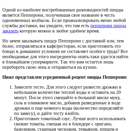
Одной из наиболее востребованных разновидностей пиццы
является Пепперони, получившая свое название в честь
одноименных колбасок. Если проанализировать меню любой
службы доставки, вы увидите, что там есть
пепперони пицца
заказать
которую можно в любое удобное время.
Но зачем заказывать пиццу Пепперони с доставкой или, тем
более, отправляться в кафе/ресторан, если приготовить это
блюдо в домашних условиях не составляет особого труда? Все
необходимые для этого ингредиенты опять-таки удастся найти
в ближайшем супермаркете. Так что вам остается лишь
перебороть свою лень и отправиться на кухню.
Ниже представлен усредненный рецепт пиццы Пепперони:
Замесите тесто. Для этого следует развести дрожжи в
небольшом количестве теплой воды и оставить на 20
минут. После этого смешайте в большой миске муку,
соль и оливковое масло, добавив разведенные в воде
дрожжи и еще немного воды (количество определяйте
по замесу), и дайте тесту взойти.
Приготовьте томатный соус. Лучше всего использовать
свежие томаты, смешав их в блендере с оригано,
базиликом, сушеным чесноком, темьяном, перцем и