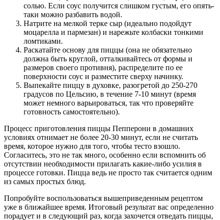
солью. Если соус получится слишком густым, его опять-
таки можно разбавить водой.
Натрите на мелкой терке сыр (идеально подойдут
моцарелла и пармезан) и нарежьте колбаски тонкими
ломтиками.
Раскатайте основу для пиццы (она не обязательно
должна быть круглой, отталкивайтесь от формы и
размеров своего противня), распределите по ее
поверхности соус и разместите сверху начинку.
Выпекайте пиццу в духовке, разогретой до 250-270
градусов по Цельсию, в течение 7-10 минут (время
может немного варьироваться, так что проверяйте
готовность самостоятельно).
Процесс приготовления пиццы Пепперони в домашних
условиях отнимает не более 20-30 минут, если не считать
время, которое нужно для того, чтобы тесто взошло.
Согласитесь, это не так много, особенно если вспомнить об
отсутствии необходимости прилагать какие-либо усилия в
процессе готовки. Пицца ведь не просто так считается одним
из самых простых блюд.
Попробуйте воспользоваться вышеприведенным рецептом
уже в ближайшее время. Итоговый результат вас определенно
порадует и в следующий раз, когда захочется отведать пиццы,