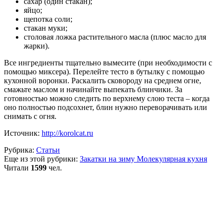
сахар (один стакан);
яйцо;
щепотка соли;
стакан муки;
столовая ложка растительного масла (плюс масло для
жарки).
Все ингредиенты тщательно вымесите (при необходимости с
помощью миксера). Перелейте тесто в бутылку с помощью
кухонной воронки. Раскалить сковороду на среднем огне,
смажьте маслом и начинайте выпекать блинчики. За
готовностью можно следить по верхнему слою теста – когда
оно полностью подсохнет, блин нужно переворачивать или
снимать с огня.
Источник:
http://korolcat.ru
Рубрика:
Статьи
Еще из этой рубрики:
Закатки на зиму
Молекулярная кухня
Читали
1599
чел.