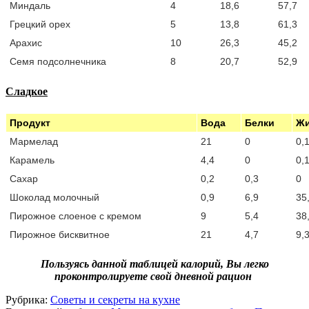
Миндаль
4
18,6
57,7
Грецкий орех
5
13,8
61,3
Арахис
10
26,3
45,2
Семя подсолнечника
8
20,7
52,9
Сладкое
Продукт
Вода
Белки
Ж
Мармелад
21
0
0,
Карамель
4,4
0
0,
Сахар
0,2
0,3
0
Шоколад молочный
0,9
6,9
35
Пирожное слоеное с кремом
9
5,4
38
Пирожное бисквитное
21
4,7
9,
Пользуясь данной таблицей калорий, Вы легко
проконтролируете свой дневной рацион
Рубрика:
Советы и секреты на кухне