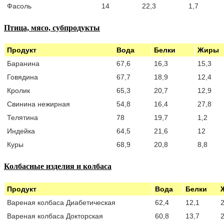
Фасоль
14
22,3
1,7
Птица, мясо, субпродукты
Продукт
Вода
Белки
Жиры
Баранина
67,6
16,3
15,3
Говядина
67,7
18,9
12,4
Кролик
65,3
20,7
12,9
Свинина нежирная
54,8
16,4
27,8
Телятина
78
19,7
1,2
Индейка
64,5
21,6
12
Куры
68,9
20,8
8,8
Колбасные изделия и колбаса
Продукт
Вода
Белки
Вареная колбаса Диабетическая
62,4
12,1
2
Вареная колбаса Докторская
60,8
13,7
2