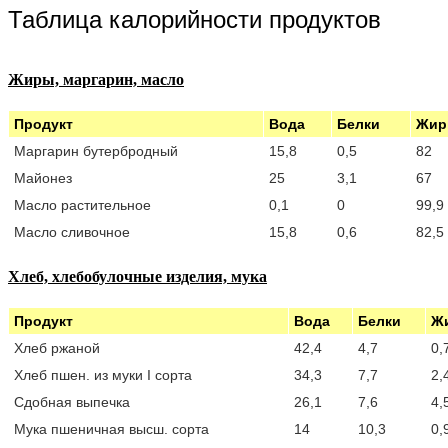
Таблица калорийности продуктов
Жиры, маргарин, масло
Продукт
Вода
Белки
Жи
Маргарин бутербродный
15,8
0,5
82
Майонез
25
3,1
67
Масло растительное
0,1
0
99,9
Масло сливочное
15,8
0,6
82,5
Хлеб, хлебобулочные изделия, мука
Продукт
Вода
Белки
Ж
Хлеб ржаной
42,4
4,7
0,
Хлеб пшен. из муки I сорта
34,3
7,7
2,
Сдобная выпечка
26,1
7,6
4,
Мука пшеничная высш. сорта
14
10,3
0,