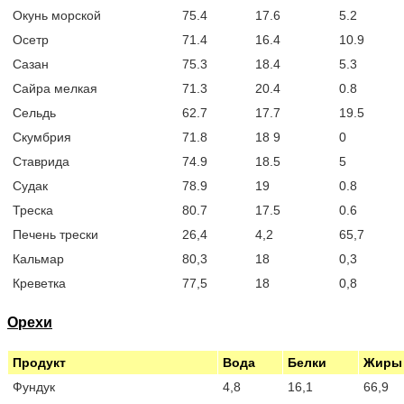
Окунь морской
75.4
17.6
5.2
Осетр
71.4
16.4
10.9
Сазан
75.3
18.4
5.3
Сайра мелкая
71.3
20.4
0.8
Сельдь
62.7
17.7
19.5
Скумбрия
71.8
18 9
0
Cтаврида
74.9
18.5
5
Судак
78.9
19
0.8
Треска
80.7
17.5
0.6
Печень трески
26,4
4,2
65,7
Кальмар
80,3
18
0,3
Креветка
77,5
18
0,8
Орехи
Продукт
Вода
Белки
Жиры
Фундук
4,8
16,1
66,9