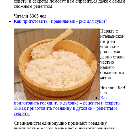
советы и секреты помогут вам справиться даже с самым
сложным рецептом!
Читали 6305 чел.
Как приготовить «правильный» рис для суши?
Наряду с
итальянской
пиццей
японские
роллы уже
давно стали
частью
нашего
обыденного
меню.
Читали 1939
чел.
Как
приготовить говядину в духовке – рецепты и секреты
Специалисты единодушно признают говядину
диетическим мясом. Речь идёт о низкокалорийном