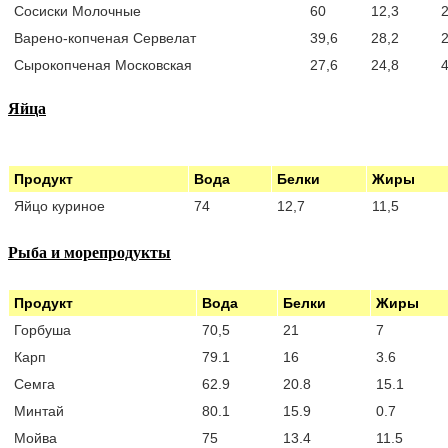
Сосиски Молочные
60
12,3
2
Варено-копченая Сервелат
39,6
28,2
2
Сырокопченая Московская
27,6
24,8
4
Яйца
Продукт
Вода
Белки
Жиры
Яйцо куриное
74
12,7
11,5
Рыба и морепродукты
Продукт
Вода
Белки
Жиры
Горбуша
70,5
21
7
Карп
79.1
16
3.6
Семга
62.9
20.8
15.1
Минтай
80.1
15.9
0.7
Мойва
75
13.4
11.5