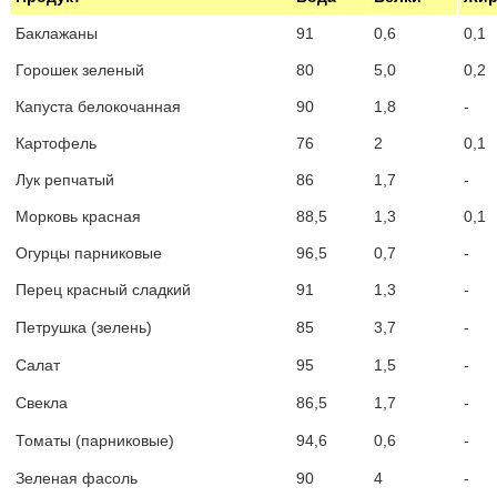
Баклажаны
91
0,6
0,1
Горошек зеленый
80
5,0
0,2
Капуста белокочанная
90
1,8
-
Картофель
76
2
0,1
Лук репчатый
86
1,7
-
Морковь красная
88,5
1,3
0,1
Огурцы парниковые
96,5
0,7
-
Перец красный сладкий
91
1,3
-
Петрушка (зелень)
85
3,7
-
Салат
95
1,5
-
Свекла
86,5
1,7
-
Томаты (парниковые)
94,6
0,6
-
Зеленая фасоль
90
4
-