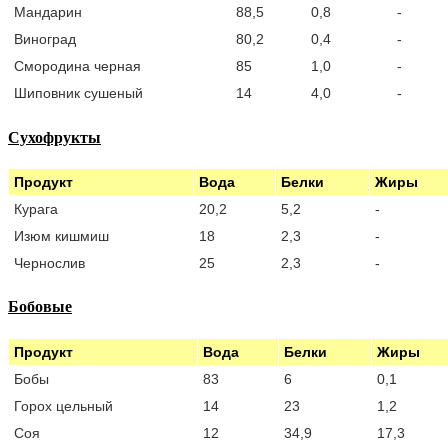
Мандарин
88,5
0,8
-
Виноград
80,2
0,4
-
Смородина черная
85
1,0
-
Шиповник сушеный
14
4,0
-
Сухофрукты
Продукт
Вода
Белки
Жиры
Курага
20,2
5,2
-
Изюм кишмиш
18
2,3
-
Чернослив
25
2,3
-
Бобовые
Продукт
Вода
Белки
Жиры
Бобы
83
6
0,1
Горох цельный
14
23
1,2
Соя
12
34,9
17,3