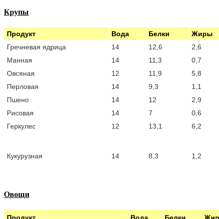
Крупы
Продукт
Вода
Белки
Жиры
Гречневая ядрица
14
12,6
2,6
Манная
14
11,3
0,7
Овсяная
12
11,9
5,8
Перловая
14
9,3
1,1
Пшено
14
12
2,9
Рисовая
14
7
0,6
Геркулес
12
13,1
6,2
Кукурузная
14
8,3
1,2
Овощи
Продукт
Вода
Белки
Жи