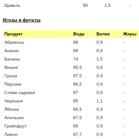
Щавель
90
1,5
-
Ягоды и фрукты
Продукт
Вода
Белки
Жиры
Абрикосы
86
0,9
-
Ананас
86
0,4
-
Бананы
74
1,5
-
Вишня
85,5
0,8
-
Груша
87,5
0,4
-
Персики
86,5
0,9
-
Слива садовая
87
0,8
-
Черешня
85
1,1
-
Яблоки
86,5
0,4
-
Апельсин
87,5
0,9
-
Грейпфрут
89
0,9
-
Лимон
87,7
0,9
-