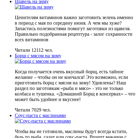
Щавель на зиму
Ценителям витаминов важно заготовить зелень именно
в период с мая по середину июня. А чем мы хуже?
Запастись полезностями помогут заготовки из щавеля.
Правильно подобранная рецептура - залог сохранности
всех витаминов
Читали 12112 чел.
Борщ с мясом на зиму
Когда получается очень вкусный борщ, есть тайное
желание – чтобы он не кончался! Это возможно, если
приготовить борщ с мясом на зиму! Удивлены? Наш
раздел по заготовкам «рыба и мясо» - это не только
колбаса и тушенка. «Домашний Борщ в консервах» – что
может быть удобнее и вкуснее!
Читали 7029 чел.
Соус-паста с маслинами
Чтобы вы не готовили, маслины будут всегда кстати,
будь то рыба, салат или соус-паста. Рецепт макарон с