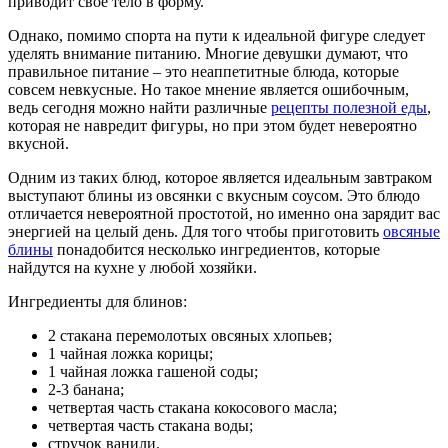
приводит свое тело в форму.
Однако, помимо спорта на пути к идеальной фигуре следует
уделять внимание питанию. Многие девушки думают, что
правильное питание – это неаппетитные блюда, которые
совсем невкусные. Но такое мнение является ошибочным,
ведь сегодня можно найти различные
рецепты полезной еды
,
которая не навредит фигуры, но при этом будет невероятно
вкусной.
Одним из таких блюд, которое является идеальным завтраком
выступают блины из овсянки с вкусным соусом. Это блюдо
отличается невероятной простотой, но именно она зарядит вас
энергией на целый день. Для того чтобы приготовить
овсяные
блины
понадобится несколько ингредиентов, которые
найдутся на кухне у любой хозяйки.
Ингредиенты для блинов:
2 стакана перемолотых овсяных хлопьев;
1 чайная ложка корицы;
1 чайная ложка гашеной соды;
2-3 банана;
четвертая часть стакана кокосового масла;
четвертая часть стакана воды;
стручок ванили.