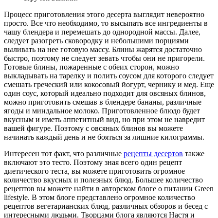
Процесс приготовления этого десерта выглядит невероятно
просто. Все что необходимо, то высыпать все ингредиенты в
чашу блендера и перемешать до однородной массы. Далее,
следует разогреть сковородку и небольшими порциями
выливать на нее готовую массу. Блины жарятся достаточно
быстро, поэтому не следует зевать чтобы они не пригорели.
Готовые блины, пожаренные с обеих сторон, можно
выкладывать на тарелку и полить соусом для которого следует
смешать греческий или кокосовый йогурт, чернику и мед. Еще
один соус, который идеально подходит для овсяных блинов,
можно приготовить смешав в блендере бананы, различные
ягоды и миндальное молоко. Приготовленное блюдо будет
вкусным и иметь аппетитный вид, но при этом не навредит
вашей фигуре. Поэтому с овсяных блинов вы можете
начинать каждый день и не бояться за лишние килограммы.
Интересен тот факт, что различные
рецепты десертов
также
включают это тесто. Поэтому зная всего один рецепт
диетического теста, вы можете приготовить огромное
количество вкусных и полезных блюд. Большее количество
рецептов вы можете найти в авторском блоге о питании Green
lifestyle. В этом блоге представлено огромное количество
рецептов вегетарианских блюд, различных обзоров и бесед с
интересными людьми. Творцами блога являются Настя и