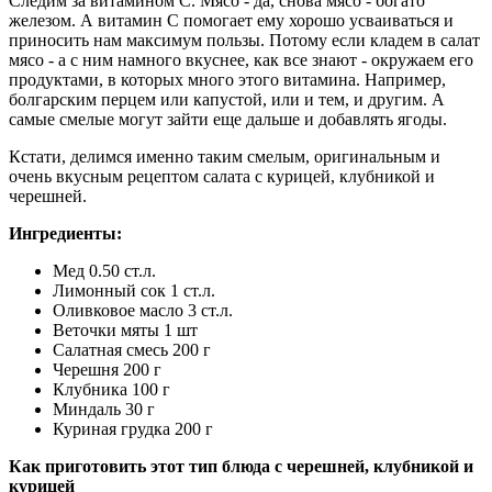
Следим за витамином C. Мясо - да, снова мясо - богато
железом. А витамин C помогает ему хорошо усваиваться и
приносить нам максимум пользы. Потому если кладем в салат
мясо - а с ним намного вкуснее, как все знают - окружаем его
продуктами, в которых много этого витамина. Например,
болгарским перцем или капустой, или и тем, и другим. А
самые смелые могут зайти еще дальше и добавлять ягоды.
Кстати, делимся именно таким смелым, оригинальным и
очень вкусным рецептом салата с курицей, клубникой и
черешней.
Ингредиенты:
Мед 0.50 ст.л.
Лимонный сок 1 ст.л.
Оливковое масло 3 ст.л.
Веточки мяты 1 шт
Салатная смесь 200 г
Черешня 200 г
Клубника 100 г
Миндаль 30 г
Куриная грудка 200 г
Как приготовить этот тип блюда с черешней, клубникой и
курицей