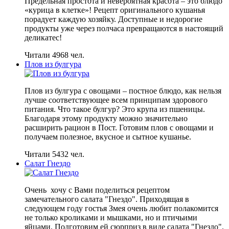
Предельная простота и невероятная красота – это блюдо
«курица в клетке»! Рецепт оригинального кушанья
порадует каждую хозяйку. Доступные и недорогие
продукты уже через полчаса превращаются в настоящий
деликатес!
Читали 4968 чел.
Плов из булгура
Плов из булгура с овощами – постное блюдо, как нельзя
лучше соответствующее всем принципам здорового
питания. Что такое булгур? Это крупа из пшеницы.
Благодаря этому продукту можно значительно
расширить рацион в Пост. Готовим плов с овощами и
получаем полезное, вкусное и сытное кушанье.
Читали 5432 чел.
Салат Гнездо
Очень хочу с Вами поделиться рецептом
замечательного салата "Гнездо". Приходящая в
следующем году гостья Змея очень любит полакомится
не только кроликами и мышками, но и птичьими
яйцами. Подготовим ей сюрприз в виде салата "Гнездо".