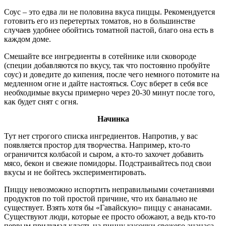
Соус – это едва ли не половина вкуса пиццы. Рекомендуется
готовить его из перетертых томатов, но в большинстве
случаев удобнее обойтись томатной пастой, благо она есть в
каждом доме.
Смешайте все ингредиенты в сотейнике или сковороде
(специи добавляются по вкусу, так что постоянно пробуйте
соус) и доведите до кипения, после чего немного потомите на
медленном огне и дайте настояться. Соус вберет в себя все
необходимые вкусы примерно через 20-30 минут после того,
как будет снят с огня.
Начинка
Тут нет строгого списка ингредиентов. Напротив, у вас
появляется простор для творчества. Например, кто-то
ограничится колбасой и сыром, а кто-то захочет добавить
мясо, бекон и свежие помидоры. Подстраивайтесь под свои
вкусы и не бойтесь экспериментировать.
Пиццу невозможно испортить неправильными сочетаниями
продуктов по той простой причине, что их банально не
существует. Взять хотя бы «Гавайскую» пиццу с ананасами.
Существуют люди, которые ее просто обожают, а ведь кто-то
первым придумал класть на пиццу кусочки свежего ананаса.