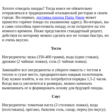
Хотите отведать пиццы? Тогда вовсе не обязательно
отправляться в традиционный итальянский ресторан в своем
городе. Во-первых,
доставка пиццы Папа Джон
может
привезти горячее блюдо по указанному адресу. Во-вторых, вы
и сами способны приготовить пиццу, если потратите на это
немного времени. Ниже представлен стандартный рецепт,
действуя по которому можно сделать все не только быстро, но
и очень вкусно.
Тесто
Ингредиенты: мука (350-400 грамм), вода (один стакан),
дрожжи (2 чайные ложки), соль (1 чайная ложка).
Замешайте все ингредиенты и уберите емкость с тестом в
теплое и сухое место, предварительно накрыв полотенцем.
Ему нужно взойти, и на это потребуется порядка 1,5-2 часов.
Когда масса увеличится в размерах, можно начинать
вымешивать ее и формировать основу для будущей пиццы.
Соус
Ингредиенты: томатная паста (3 столовых ложки), вода
(полстакана), орегано, базилик соль, сахар, перец (по вкусу).