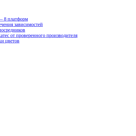
 — 8 платформ
ечения зависимостей
посредников
катес от проверенного производителя
ки цветов