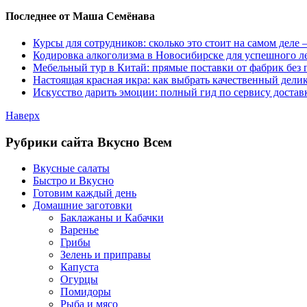
Последнее от Маша Семёнава
Курсы для сотрудников: сколько это стоит на самом деле
Кодировка алкоголизма в Новосибирске для успешного л
Мебельный тур в Китай: прямые поставки от фабрик без 
Настоящая красная икра: как выбрать качественный дели
Искусство дарить эмоции: полный гид по сервису достав
Наверх
Рубрики сайта Вкусно Всем
Вкусные салаты
Быстро и Вкусно
Готовим каждый день
Домашние заготовки
Баклажаны и Кабачки
Варенье
Грибы
Зелень и приправы
Капуста
Огурцы
Помидоры
Рыба и мясо