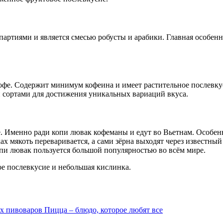
партиями и является смесью робусты и арабики. Главная особен
офе. Содержит минимум кофеина и имеет растительное послевкус
 сортами для достижения уникальных вариаций вкуса.
. Именно ради копи лювак кофеманы и едут во Вьетнам. Особен
ах мякоть переваривается, а сами зёрна выходят через известны
опи лювак пользуется большой популярностью во всём мире.
е послевкусие и небольшая кислинка.
ких пивоваров
Пицца – блюдо, которое любят все