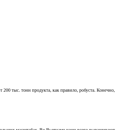
200 тыс. тонн продукта, как правило, робуста. Конечно,
 больших масштабах. Во Вьетнаме чаще всего выращивают