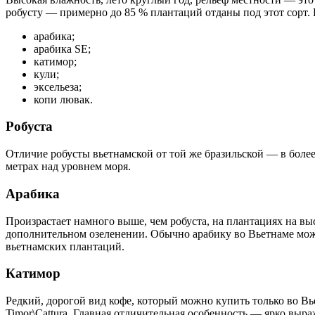
робусту — примерно до 85 % плантаций отданы под этот сорт. 
арабика;
арабика SE;
катимор;
кули;
эксельеза;
копи лювак.
Робуста
Отличие робусты вьетнамской от той же бразильской — в боле
метрах над уровнем моря.
Арабика
Произрастает намного выше, чем робуста, на плантациях на в
дополнительном озеленении. Обычно арабику во Вьетнаме мож
вьетнамских плантаций.
Катимор
Редкий, дорогой вид кофе, который можно купить только во Вье
Timor\Cattura. Главная отличительная особенность — ярко выр