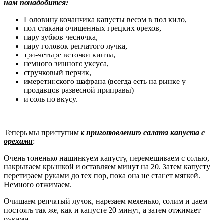
нам понадобится:
Половину кочанчика капусты весом в пол кило,
пол стакана очищенных грецких орехов,
пару зубков чесночка,
пару головок репчатого лучка,
три-четыре веточки кинзы,
немного винного уксуса,
стручковый перчик,
имеретинского шафрана (всегда есть на рынке у
продавцов развесной приправы)
и соль по вкусу.
Теперь мы приступим
к приготовлению салата капуста с
орехами
:
Очень тоненько нашинкуем капусту, перемешиваем с солью,
накрываем крышкой и оставляем минут на 20. Затем капусту
перетираем руками до тех пор, пока она не станет мягкой.
Немного отжимаем.
Очищаем репчатый лучок, нарезаем меленько, солим и даем
постоять так же, как и капусте 20 минут, а затем отжимает
руками.