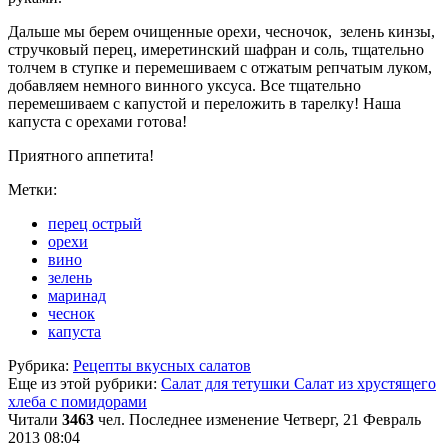
Дальше мы берем очищенные орехи, чесночок, зелень кинзы,
стручковый перец, имеретинский шафран и соль, тщательно
толчем в ступке и перемешиваем с отжатым репчатым луком,
добавляем немного винного уксуса. Все тщательно
перемешиваем с капустой и переложить в тарелку! Наша
капуста с орехами готова!
Приятного аппетита!
Метки:
перец острый
орехи
вино
зелень
маринад
чеснок
капуста
Рубрика:
Рецепты вкусных салатов
Еще из этой рубрики:
Салат для тетушки
Салат из хрустящего
хлеба с помидорами
Читали
3463
чел.
Последнее изменение Четверг, 21 Февраль
2013 08:04