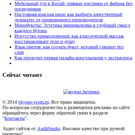
Мебельный тур в Китай: прямые поставки от фабрик без
посредников
Настоящая красная икра: как выбрать качественный
деликатес от проверенного производителя
Монобукеты: Эстетика минимализма и глубокий смысл
каждого бутона
Искусство прикосновения: как классический массаж
восстанавливает тело и душу
Язык цветов: как создать букет, который говорит без
слов
Как проходит первая онлайн-консультация у экстрасенса
Сейчас читают
© 2014
vkysno-vcem.ru
. Все права защищены.
По вопросам сотрудничества и размещения рекламы на сайте
обращайтесь через форму обратной связи в разделе
"
Контакты
".
Аудит сайтов от
AuditStudio
. Высокое качество при ручной
проверке!