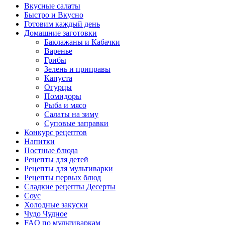
Вкусные салаты
Быстро и Вкусно
Готовим каждый день
Домашние заготовки
Баклажаны и Кабачки
Варенье
Грибы
Зелень и приправы
Капуста
Огурцы
Помидоры
Рыба и мясо
Салаты на зиму
Суповые заправки
Конкурс рецептов
Напитки
Постные блюда
Рецепты для детей
Рецепты для мультиварки
Рецепты первых блюд
Сладкие рецепты Десерты
Соус
Холодные закуски
Чудо Чудное
FAQ по мультиваркам