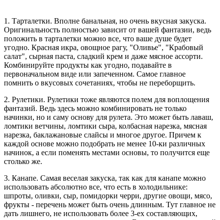
1. Тарталетки. Вполне банальная, но очень вкусная закуска.
Оригинальность полностью зависит от вашей фантазии, ведь
положить в тарталетки можно все, что ваше душе будет
угодно. Красная икра, овощное рагу, "Оливье", "Крабовый
салат", сырная паста, сладкий крем и даже мясное ассорти.
Комбинируйте продукты как угодно, подавайте в
первоначальном виде или запеченном. Самое главное
помнить о вкусовых сочетаниях, чтобы не переборщить.
2. Рулетики. Рулетики тоже являются полем для воплощения
фантазий. Ведь здесь можно комбинировать не только
начинки, но и саму основу для рулета. Это может быть лаваш,
ломтики ветчины, ломтики сыра, колбасная нарезка, мясная
нарезка, баклажановые слайсы и многое другое. Причем к
каждой основе можно подобрать не менее 10-ки различных
начинок, а если поменять местами основы, то получится еще
столько же.
3. Канапе. Самая веселая закуска, так как для канапе можно
использовать абсолютно все, что есть в холодильнике:
шпроты, оливки, сыр, помидорки черри, другие овощи, мясо,
фрукты - перечень может быть очень длинным. Тут главное не
дать лишнего, не использовать более 3-ех составляющих,