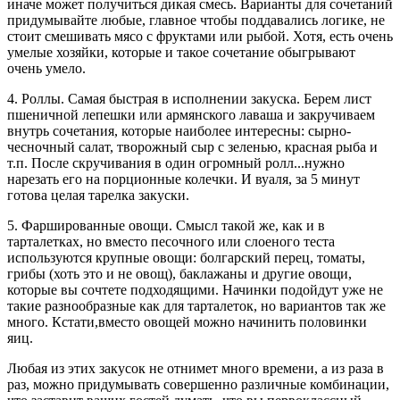
иначе может получиться дикая смесь. Варианты для сочетаний
придумывайте любые, главное чтобы поддавались логике, не
стоит смешивать мясо с фруктами или рыбой. Хотя, есть очень
умелые хозяйки, которые и такое сочетание обыгрывают
очень умело.
4. Роллы. Самая быстрая в исполнении закуска. Берем лист
пшеничной лепешки или армянского лаваша и закручиваем
внутрь сочетания, которые наиболее интересны: сырно-
чесночный салат, творожный сыр с зеленью, красная рыба и
т.п. После скручивания в один огромный ролл...нужно
нарезать его на порционные колечки. И вуаля, за 5 минут
готова целая тарелка закуски.
5. Фаршированные овощи. Смысл такой же, как и в
тарталетках, но вместо песочного или слоеного теста
используются крупные овощи: болгарский перец, томаты,
грибы (хоть это и не овощ), баклажаны и другие овощи,
которые вы сочтете подходящими. Начинки подойдут уже не
такие разнообразные как для тарталеток, но вариантов так же
много. Кстати,вместо овощей можно начинить половинки
яиц.
Любая из этих закусок не отнимет много времени, а из раза в
раз, можно придумывать совершенно различные комбинации,