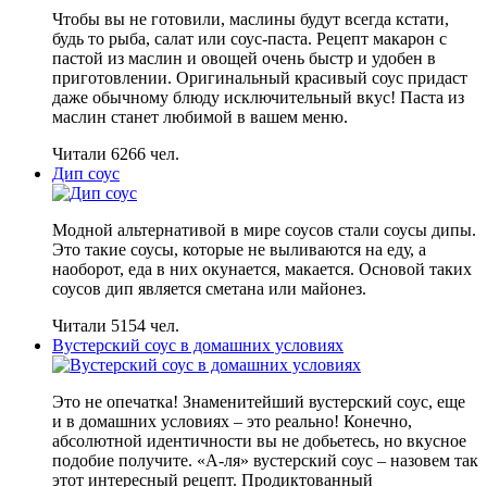
Чтобы вы не готовили, маслины будут всегда кстати,
будь то рыба, салат или соус-паста. Рецепт макарон с
пастой из маслин и овощей очень быстр и удобен в
приготовлении. Оригинальный красивый соус придаст
даже обычному блюду исключительный вкус! Паста из
маслин станет любимой в вашем меню.
Читали 6266 чел.
Дип соус
Модной альтернативой в мире соусов стали соусы дипы.
Это такие соусы, которые не выливаются на еду, а
наоборот, еда в них окунается, макается. Основой таких
соусов дип является сметана или майонез.
Читали 5154 чел.
Вустерский соус в домашних условиях
Это не опечатка! Знаменитейший вустерский соус, еще
и в домашних условиях – это реально! Конечно,
абсолютной идентичности вы не добьетесь, но вкусное
подобие получите. «А-ля» вустерский соус – назовем так
этот интересный рецепт. Продиктованный