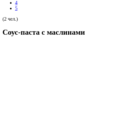
4
5
(2 чел.)
Соус-паста с маслинами