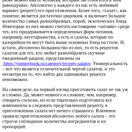
равнодушно. Абсолютно у каждого из нас есть любимый
вариант (рецепт) его приготовления. Более того, «салат», как
понятие, является достаточно широким, и включает большое
количество самых разнообразных, порой, экзотических блюд.
Некоторые из них можно считать настоящими «хитами» среди
тех, кто придерживается определенных форм питания,
например, вегетарианства, а есть и салаты, которые по
калорийности могут быть выше основных блюд на столе. И,
кстати, абсолютно большинство из них, то есть рецептов
салатов для тех, кто любит разнообразить скучные
ежедневный рацион, представлены на
https://yummybook.ru/category/recepty-salatov
. Универсальность
– вот что является отличительной чертой салатов, и это
несмотря на то, что найти два одинаковых рецепта
невозможно.
На самом деле, на первый взгляд приготовить салат не так уж
и сложно. Да, может немного и сложнее, чем, например,
отварить сосиски, но если тщательно подготовить все
компоненты и следовать представленной рецепту, в
приготовлении салата нет ничего страшного. Ключевое
правило приготовления абсолютно любого салата – это
строгое соблюдение количества ингредиентов и их
пропорций.