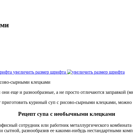
ами
увеличить размер шрифта
исово-сырными клецками
ни еще и разнообразные, а не просто отличаются заправкой (мясо
т приготовить куриный суп с рисово-сырными клецками, можно б
Рецепт супа с необычными клецками
й офисный сотрудник или работник металлургического комбината 
и сытной, разнообразив ее какими-нибудь нестандартными компо