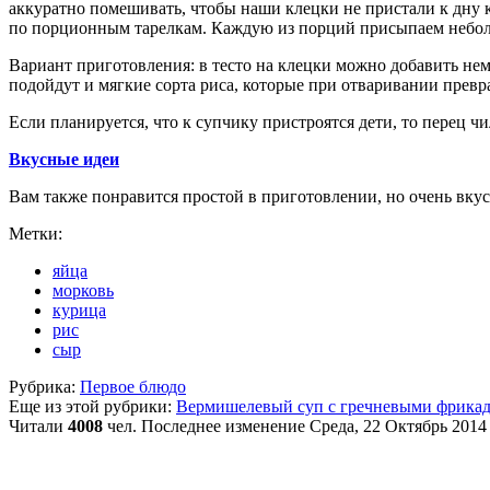
аккуратно помешивать, чтобы наши клецки не пристали к дну ка
по порционным тарелкам. Каждую из порций присыпаем небол
Вариант приготовления: в тесто на клецки можно добавить нем
подойдут и мягкие сорта риса, которые при отваривании превра
Если планируется, что к супчику пристроятся дети, то перец 
Вкусные идеи
Вам также понравится простой в приготовлении, но очень вк
Метки:
яйца
морковь
курица
рис
сыр
Рубрика:
Первое блюдо
Еще из этой рубрики:
Вермишелевый суп с гречневыми фрика
Читали
4008
чел.
Последнее изменение Среда, 22 Октябрь 2014 