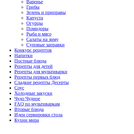
Варенье
Грибы
Зелень и приправы
Капуста
Огурцы
Помидоры
Рыба и мясо
Салаты на зиму
Суповые заправки
Конкурс рецептов
Напитки
Постные блюда
Рецепты для детей
Рецепты для мультиварки
Рецепты первых блюд
Сладкие рецепты Десерты
Соус
Холодные закуски
Чудо Чудное
FAQ по мультиваркам
Вторые блюда
Идеи сервировки стола
Кухни мира