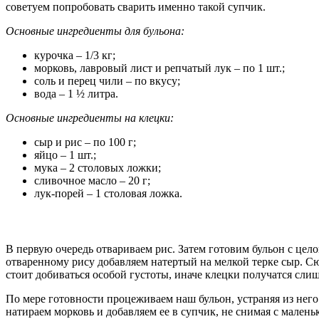
советуем попробовать сварить именно такой супчик.
Основные ингредиенты для бульона:
курочка – 1/3 кг;
морковь, лавровый лист и репчатый лук – по 1 шт.;
соль и перец чили – по вкусу;
вода – 1 ½ литра.
Основные ингредиенты на клецки:
сыр и рис – по 100 г;
яйцо – 1 шт.;
мука – 2 столовых ложки;
сливочное масло – 20 г;
лук-порей – 1 столовая ложка.
В первую очередь отвариваем рис. Затем готовим бульон с цело
отваренному рису добавляем натертый на мелкой терке сыр. Сю
стоит добиваться особой густоты, иначе клецки получатся сл
По мере готовности процеживаем наш бульон, устраняя из него
натираем морковь и добавляем ее в супчик, не снимая с мален