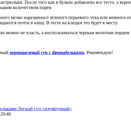
стрюльки. После того как в бульон добавлено все тесто, а верне
ьшим количеством порея.
ного мелко нарезанного зеленого перьевого лука или немного ото
щаются почти в кашу. В тесте на клецки это будет к месту.
чили можно не класть, а воспользоваться черным молотым перцем
усный
вермишелевый суп с фрикадельками
. Рекомендую!
дельками
Легкий суп «изумрудный»
20:40