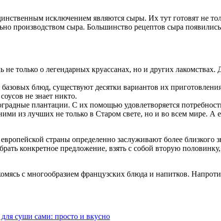
нственным исключением являются сыры. Их тут готовят не только
но производством сыра. Большинство рецептов сыра появились е
чь не только о легендарных круассанах, но и других лакомствах
базовых блюд, существуют десятки вариантов их приготовления.
оусов не знает никто.
градные плантации. С их помощью удовлетворяется потребност
ими из лучших не только в Старом свете, но и во всем мире. 
й европейской страны определенно заслуживают более близкого з
рать конкретное предложение, взять с собой вторую половинку,
комясь с многообразием французских блюда и напитков. Напроти
 для суши сами: просто и вкусно