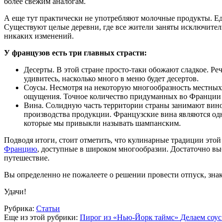
более свежим аналогам.
А еще тут практически не употребляют молочные продукты. Еди
Существуют целые деревни, где все жители заняты исключитель
никаких изменений.
У французов есть три главных страсти:
Десерты. В этой стране просто-таки обожают сладкое. Ре
удивитесь, насколько много в меню будет десертов.
Соусы. Несмотря на некоторую многообразность местных 
ощущения. Точное количество придуманных во Франции с
Вина. Солидную часть территории страны занимают вино
производства продукции. Французские вина являются одн
которые мы привыкли называть шампанским.
Подводя итоги, стоит отметить, что кулинарные традиции это
Францию
, доступные в широком многообразии. Достаточно выб
путешествие.
Вы определенно не пожалеете о решении провести отпуск, зна
Удачи!
Рубрика:
Статьи
Еще из этой рубрики:
Пирог из «Нью-Йорк таймс»
Делаем соус