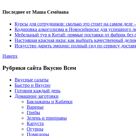
Последнее от Маша Семёнава
Курсы для сотрудников: сколько это стоит на самом деле
Кодировка алкоголизма в Новосибирске для успешного л
Мебельный тур в Китай: прямые поставки от фабрик без 
Настоящая красная икра: как выбрать качественный дели
Искусство дарить эмоции: полный гид по сервису достав
Наверх
Рубрики сайта Вкусно Всем
Вкусные салаты
Быстро и Вкусно
Готовим каждый день
Домашние заготовки
Баклажаны и Кабачки
Варенье
Грибы
Зелень и приправы
Капуста
Огурцы
Помидоры