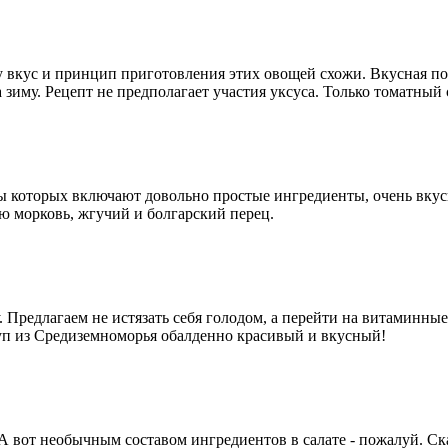
 вкус и принцип приготовления этих овощей схожи. Вкусная пол
зиму. Рецепт не предполагает участия уксуса. Только томатный 
ы которых включают довольно простые ингредиенты, очень вкусн
ю морковь, жгучий и болгарский перец.
. Предлагаем не истязать себя голодом, а перейти на витаминн
суп из Средиземноморья обалденно красивый и вкусный!
 вот необычным составом ингредиентов в салате - пожалуй. Сказ