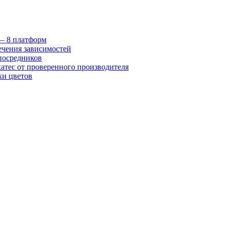
 — 8 платформ
ечения зависимостей
посредников
катес от проверенного производителя
ки цветов