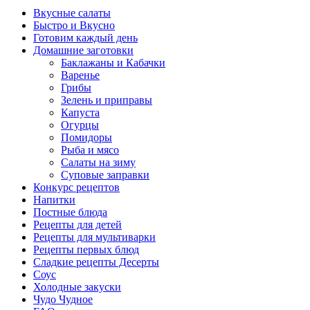
Вкусные салаты
Быстро и Вкусно
Готовим каждый день
Домашние заготовки
Баклажаны и Кабачки
Варенье
Грибы
Зелень и приправы
Капуста
Огурцы
Помидоры
Рыба и мясо
Салаты на зиму
Суповые заправки
Конкурс рецептов
Напитки
Постные блюда
Рецепты для детей
Рецепты для мультиварки
Рецепты первых блюд
Сладкие рецепты Десерты
Соус
Холодные закуски
Чудо Чудное