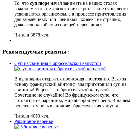
То, что
суп пюре
начал занимать на наших столах
важное место - не для кого не секрет. Такие супы легко
усваиваются организмом, а в процессе приготовления
для забывчивых или "ленивых" хозяек" не страшно,
даже если какой то из овощей переварился.
Читали 3878 чел.
Рекомендуемые рецепты :
Суп из свинины с брюссельской капустой
В кулинарии открытия происходят постоянно. Взяв за
основу французский айнтопф, мы приготовили суп из
свинины! Рецепт — с брюссельской капустой.
Сочетание не случайно! Во французском супе, что
готовится из баранины, жир абсорбирует репа. В нашем
рецепте эту роль выполняет брюссельская капуста.
Читали 4050 чел.
Рябиновое варенье