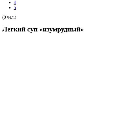
4
5
(0 чел.)
Легкий суп «изумрудный»