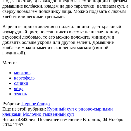
Подача к столу: для каждой предполагаемой порции нарезаем
домашние колбаски, кладем на дно тарелочки, наливаем суп, а
сверху добавляем половинку яйца. Можно подавать с любым
хлебом или легкими гренками.
Варианты приготовления и подачи: шпинат дает красивый
изумрудный цвет, но если никто в семье не пылает к нему
вкусовой любовью, то его можно положить минимум и
добавить больше укропа или другой зелени. Домашние
колбаски можно заменить копченым мяском (свиной
грудинкой).
Метки:
морковь
картофель
сливки
яйца
зелень
Рубрика:
Первое блюдо
Еще из этой рубрики:
Куриный суп с рисово-сырными
клецками
Молочно-тыквенный суп
Читали
4842
чел.
Последнее изменение Вторник, 04 Ноябрь
2014 17:53