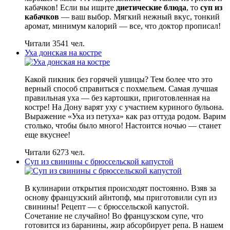
кабачков! Если вы ищите
диетические блюда
, то
суп из
кабачков
— ваш выбор. Мягкий нежный вкус, тонкий
аромат, минимум калорий — все, что доктор прописал!
Читали 3541 чел.
Уха донская на костре
Какой пикник без горячей ушицы? Тем более что это
верный способ справиться с похмельем. Самая лучшая
правильная уха — без картошки, приготовленная на
костре! На Дону варят уху с участием куриного бульона.
Выражение «Уха из петуха» как раз оттуда родом. Варим
столько, чтобы было много! Настоится ночью — станет
еще вкуснее!
Читали 6273 чел.
Суп из свинины с брюссельской капустой
В кулинарии открытия происходят постоянно. Взяв за
основу французский айнтопф, мы приготовили суп из
свинины! Рецепт — с брюссельской капустой.
Сочетание не случайно! Во французском супе, что
готовится из баранины, жир абсорбирует репа. В нашем