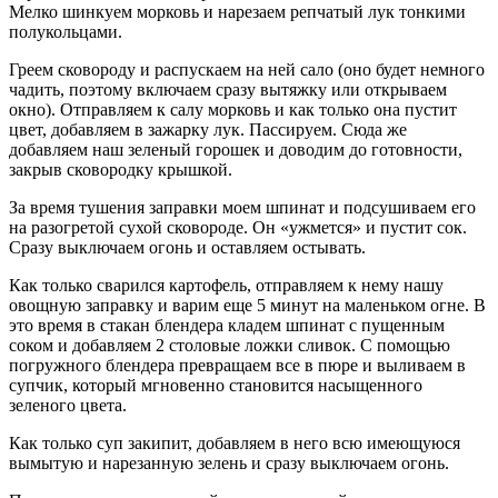
Мелко шинкуем морковь и нарезаем репчатый лук тонкими
полукольцами.
Греем сковороду и распускаем на ней сало (оно будет немного
чадить, поэтому включаем сразу вытяжку или открываем
окно). Отправляем к салу морковь и как только она пустит
цвет, добавляем в зажарку лук. Пассируем. Сюда же
добавляем наш зеленый горошек и доводим до готовности,
закрыв сковородку крышкой.
За время тушения заправки моем шпинат и подсушиваем его
на разогретой сухой сковороде. Он «ужмется» и пустит сок.
Сразу выключаем огонь и оставляем остывать.
Как только сварился картофель, отправляем к нему нашу
овощную заправку и варим еще 5 минут на маленьком огне. В
это время в стакан блендера кладем шпинат с пущенным
соком и добавляем 2 столовые ложки сливок. С помощью
погружного блендера превращаем все в пюре и выливаем в
супчик, который мгновенно становится насыщенного
зеленого цвета.
Как только суп закипит, добавляем в него всю имеющуюся
вымытую и нарезанную зелень и сразу выключаем огонь.