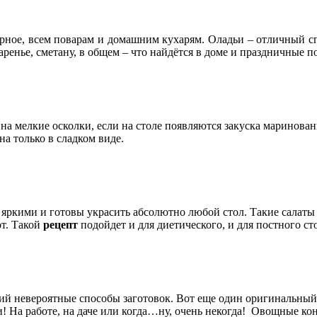
рное, всем поварам и домашним кухарям. Оладьи – отличный спо
аренье, сметану, в общем – что найдётся в доме и праздничные 
на мелкие осколки, если на столе появляются закуска маринован
на только в сладком виде.
яркими и готовы украсить абсолютно любой стол. Такие салаты 
т. Такой
рецепт
подойдет и для диетического, и для постного ст
 невероятные способы заготовок. Вот еще один оригинальный р
и! На работе, на даче или когда…ну, очень некогда! Овощные ко