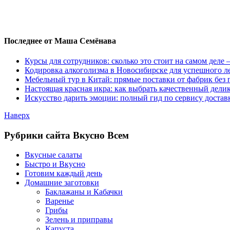
Последнее от Маша Семёнава
Курсы для сотрудников: сколько это стоит на самом деле
Кодировка алкоголизма в Новосибирске для успешного л
Мебельный тур в Китай: прямые поставки от фабрик без 
Настоящая красная икра: как выбрать качественный дели
Искусство дарить эмоции: полный гид по сервису достав
Наверх
Рубрики сайта Вкусно Всем
Вкусные салаты
Быстро и Вкусно
Готовим каждый день
Домашние заготовки
Баклажаны и Кабачки
Варенье
Грибы
Зелень и приправы
Капуста