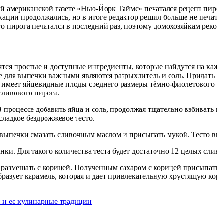
ой американской газете «Нью-Йорк Таймс» печатался рецепт пир
кации продолжались, но в итоге редактор решил больше не печат
го пирога печатался в последний раз, поэтому домохозяйкам рек
обятся простые и доступные ингредиенты, которые найдутся на 
акже для выпечки важными являются разрыхлитель и соль. Придат
т имеет яйцевидные плоды среднего размеры тёмно-фиолетового 
сливового пирога.
 процессе добавить яйца и соль, продолжая тщательно взбивать м
сладкое бездрожжевое тесто.
 выпечки смазать сливочным маслом и присыпать мукой. Тесто 
нки. Для такого количества теста будет достаточно 12 целых слив
о размешать с корицей. Полученным сахаром с корицей присыпать
образует карамель, которая и дает привлекательную хрустящую ко
 и ее кулинарные традиции