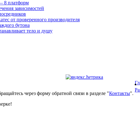
 — 8 платформ
ечения зависимостей
посредников
катес от проверенного производителя
аждого бутона
танавливает тело и душу
Гл
Ра
ращайтесь через форму обратной связи в разделе "
Контакты
".
верке!