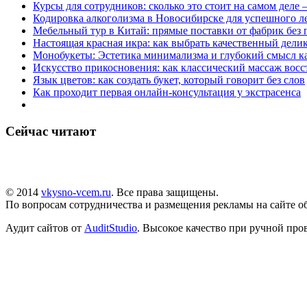
Курсы для сотрудников: сколько это стоит на самом деле
Кодировка алкоголизма в Новосибирске для успешного л
Мебельный тур в Китай: прямые поставки от фабрик без 
Настоящая красная икра: как выбрать качественный дели
Монобукеты: Эстетика минимализма и глубокий смысл к
Искусство прикосновения: как классический массаж восс
Язык цветов: как создать букет, который говорит без слов
Как проходит первая онлайн-консультация у экстрасенса
Сейчас читают
© 2014
vkysno-vcem.ru
. Все права защищены.
По вопросам сотрудничества и размещения рекламы на сайте об
Аудит сайтов от
AuditStudio
. Высокое качество при ручной про