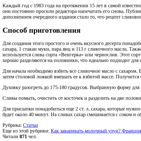
Каждый год с 1983 года на протяжении 15 лет в самой известн
они постоянно просили редактора напечатать его снова. Публи
дополнением очередного издания стало то, что рецепт сливово
Способ приготовления
Для создания этого простого и очень вкусного десерта понад
сахара, 1 стакан муки, пара яиц и 113 г сливочного масла. Т
используется слива сорта «Венгерка» или чернослив. Этот сор
хорошо разделяются на половинки, что идеально подходит для 
Для начала необходимо взбить все сливочное масло с сахаром. В
затем столовой ложкой вмешать ее к взбитой массе. Получится 
Духовку разогреть до 175-180 градусов. Выбранную форму для
Сливы помыть, очистить от косточек и разделить на две полови
Для присыпки понадобиться еще 2 ст. л. сахара, которые нужн
будет около 40 минут. На сливах сахар смешивается с соком и 
Рубрика:
Статьи
Еще из этой рубрики:
Как заваривать молочный улун?
Франция
Читали
871
чел.