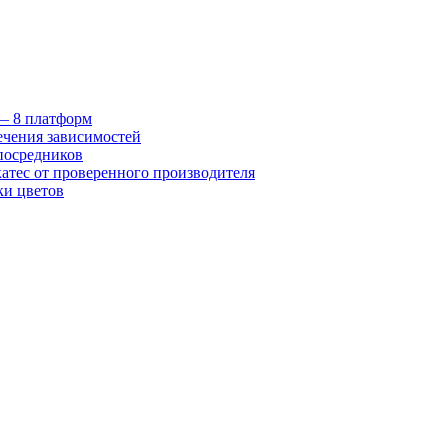
 — 8 платформ
ечения зависимостей
посредников
катес от проверенного производителя
ки цветов