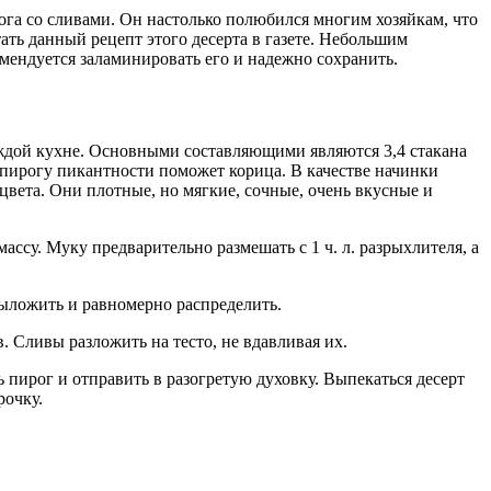
ога со сливами. Он настолько полюбился многим хозяйкам, что
ать данный рецепт этого десерта в газете. Небольшим
омендуется заламинировать его и надежно сохранить.
каждой кухне. Основными составляющими являются 3,4 стакана
ь пирогу пикантности поможет корица. В качестве начинки
цвета. Они плотные, но мягкие, сочные, очень вкусные и
ассу. Муку предварительно размешать с 1 ч. л. разрыхлителя, а
выложить и равномерно распределить.
. Сливы разложить на тесто, не вдавливая их.
 пирог и отправить в разогретую духовку. Выпекаться десерт
рочку.