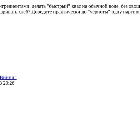
нгредиентами: делать "быстрый" квас на обычной воде, без овоще
жаривать хлеб? Доведите практически до "черноты" одну партию
 Винни"
3 20:26