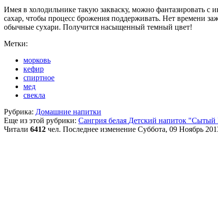
Имея в холодильнике такую закваску, можно фантазировать с и
сахар, чтобы процесс брожения поддерживать. Нет времени за
обычные сухари. Получится насыщенный темный цвет!
Метки:
морковь
кефир
спиртное
мед
свекла
Рубрика:
Домашние напитки
Еще из этой рубрики:
Сангрия белая
Детский напиток "Сытый
Читали
6412
чел.
Последнее изменение Суббота, 09 Ноябрь 201