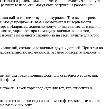
готового изделия. Также примите во внимание, что не нужно
результате чего, они могут быть загружены работой на
ты, или найти соответствующие журналы. Там вы наверняка
и могут предложить вам. Посмотрите в интернет-сети
 торта. Например, довольно популярными являются изделия,
 правило, украшают при помощи различных вариантов,
озволит вам немного сэкономить на этом. Купить для этого
о украшений, состава и различных других деталей. При этом во
ледовательно, по возможности заранее оговорите подобный
т целый ряд традиционных форм для свадебного торжества,
бая форма.
 этажей. Такой торт подойдёт для тех, кто относится к
т его из шариков под названием «тоффи», которые в свою
щью различных лент.