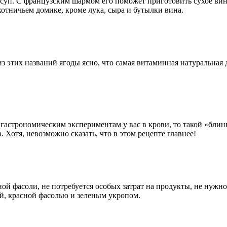
суп. С французским шармом его поможет приготовить сухое вин
отничьем домике, кроме лука, сыра и бутылки вина.
з этих названий ягоды ясно, что самая витаминная натуральная д
 гастрономическим экспериментам у вас в крови, то такой «блинн
 Хотя, невозможно сказать, что в этом рецепте главнее!
ной фасоли, не потребуется особых затрат на продукты, не нужн
ой, красной фасолью и зеленым укропом.