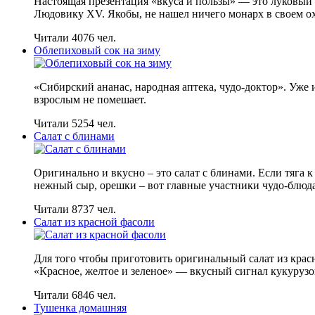
Настоящая презентация «вкуса и пользы» — это луковый 
Людовику XV. Якобы, не нашел ничего монарх в своем ох
Читали 4076 чел.
Облепиховый сок на зиму
«Сибирский ананас, народная аптека, чудо-доктор». Уже и
взрослым не помешает.
Читали 5254 чел.
Салат с блинами
Оригинально и вкусно – это салат с блинами. Если тяга к
нежный сыр, орешки – вот главные участники чудо-блюда.
Читали 8737 чел.
Салат из красной фасоли
Для того чтобы приготовить оригинальный салат из крас
«Красное, желтое и зеленое» — вкусный сигнал кукуруз
Читали 6846 чел.
Тушенка домашняя