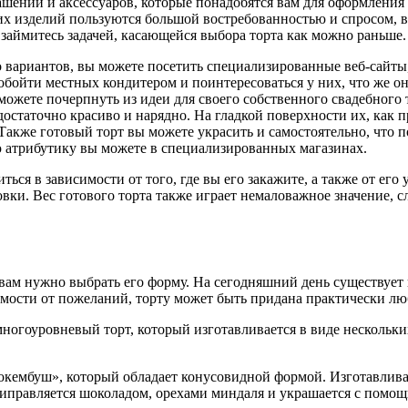
шений и аксессуаров, которые понадобятся вам для оформления 
их изделий пользуются большой востребованностью и спросом, в 
. займитесь задачей, касающейся выбора торта как можно раньше.
лько вариантов, вы можете посетить специализированные веб-сай
бойти местных кондитером и поинтересоваться у них, что же он
можете почерпнуть из идеи для своего собственного свадебного
остаточно красиво и нарядно. На гладкой поверхности их, как
акже готовый торт вы можете украсить и самостоятельно, что п
ю атрибутику вы можете в специализированных магазинах.
ться в зависимости от того, где вы его закажите, а также от ег
вки. Вес готового торта также играет немаловажное значение, с
а вам нужно выбрать его форму. На сегодняшний день существуе
мости от пожеланий, торту может быть придана практически лю
ногоуровневый торт, который изготавливается в виде нескольких
кембуш», который обладает конусовидной формой. Изготавливаю
приправляется шоколадом, орехами миндаля и украшается с помо