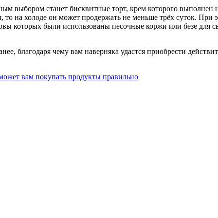
ым выбором станет бисквитные торт, крем которого выполнен на
ия, то на холоде он может продержать не меньше трёх суток. Пр
вы которых были использованы песочные коржи или безе для свад
ранее, благодаря чему вам наверняка удастся приобрести действ
может вам покупать продукты правильно