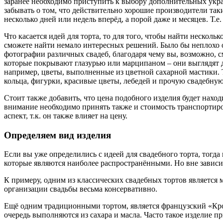
заранее необходимо приступить к выбору дополнительных укра
забывать о том, что действительно хорошие производители так
несколько дней или недель вперёд, а порой даже и месяцев. Т.е
Что касается идей для торта, то для того, чтобы найти неско
сможете найти немало интересных решений. Было бы неплохо о
фотографии различных свадеб, благодаря чему вы, возможно, с
которые покрывают глазурью или марципаном – они выглядят д
например, цветы, выполненные из цветной сахарной мастики. Т
кольца, фигурки, красивые цветы, лебедей и прочую свадебну
Стоит также добавить, что цена подобного изделия будет находи
внимание необходимо принять также и стоимость транспортиро
аспект, т.к. он также влияет на цену.
Определяем вид изделия
Если вы уже определились с идеей для свадебного торта, тогд
которые являются наиболее распространёнными. Но вне зависи
К примеру, одним из классических свадебных тортов является м
организации свадьбы весьма консервативно.
Ещё одним традиционными тортом, является французский «Кро
очередь выполняются из сахара и масла. Часто такое изделие 