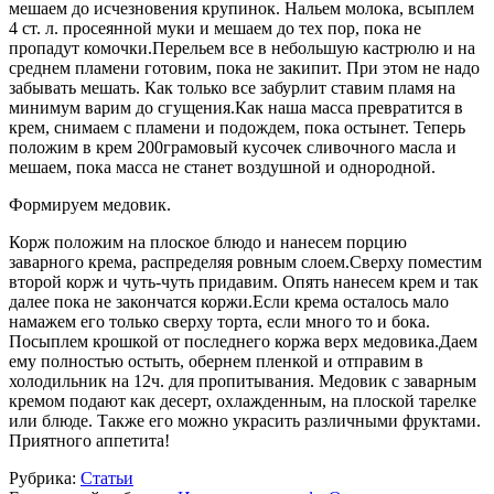
мешаем до исчезновения крупинок. Нальем молока, всыплем
4 ст. л. просеянной муки и мешаем до тех пор, пока не
пропадут комочки.Перельем все в небольшую кастрюлю и на
среднем пламени готовим, пока не закипит. При этом не надо
забывать мешать. Как только все забурлит ставим пламя на
минимум варим до сгущения.Как наша масса превратится в
крем, снимаем с пламени и подождем, пока остынет. Теперь
положим в крем 200грамовый кусочек сливочного масла и
мешаем, пока масса не станет воздушной и однородной.
Формируем медовик.
Корж положим на плоское блюдо и нанесем порцию
заварного крема, распределяя ровным слоем.Сверху поместим
второй корж и чуть-чуть придавим. Опять нанесем крем и так
далее пока не закончатся коржи.Если крема осталось мало
намажем его только сверху торта, если много то и бока.
Посыплем крошкой от последнего коржа верх медовика.Даем
ему полностью остыть, обернем пленкой и отправим в
холодильник на 12ч. для пропитывания. Медовик с заварным
кремом подают как десерт, охлажденным, на плоской тарелке
или блюде. Также его можно украсить различными фруктами.
Приятного аппетита!
Рубрика:
Статьи