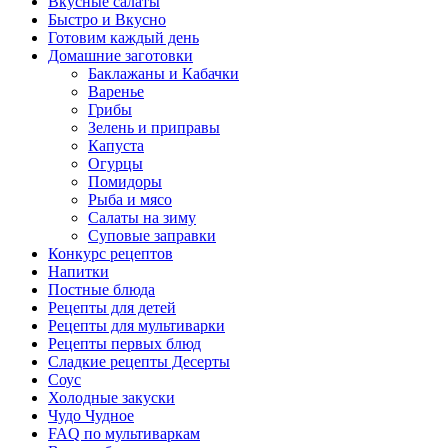
Вкусные салаты
Быстро и Вкусно
Готовим каждый день
Домашние заготовки
Баклажаны и Кабачки
Варенье
Грибы
Зелень и приправы
Капуста
Огурцы
Помидоры
Рыба и мясо
Салаты на зиму
Суповые заправки
Конкурс рецептов
Напитки
Постные блюда
Рецепты для детей
Рецепты для мультиварки
Рецепты первых блюд
Сладкие рецепты Десерты
Соус
Холодные закуски
Чудо Чудное
FAQ по мультиваркам