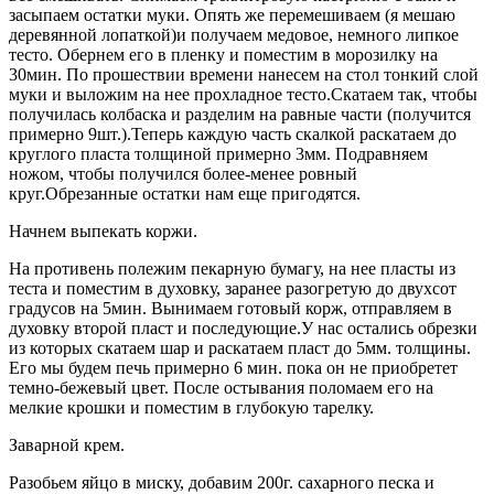
засыпаем остатки муки. Опять же перемешиваем (я мешаю
деревянной лопаткой)и получаем медовое, немного липкое
тесто. Обернем его в пленку и поместим в морозилку на
30мин. По прошествии времени нанесем на стол тонкий слой
муки и выложим на нее прохладное тесто.Скатаем так, чтобы
получилась колбаска и разделим на равные части (получится
примерно 9шт.).Теперь каждую часть скалкой раскатаем до
круглого пласта толщиной примерно 3мм. Подравняем
ножом, чтобы получился более-менее ровный
круг.Обрезанные остатки нам еще пригодятся.
Начнем выпекать коржи.
На противень полежим пекарную бумагу, на нее пласты из
теста и поместим в духовку, заранее разогретую до двухсот
градусов на 5мин. Вынимаем готовый корж, отправляем в
духовку второй пласт и последующие.У нас остались обрезки
из которых скатаем шар и раскатаем пласт до 5мм. толщины.
Его мы будем печь примерно 6 мин. пока он не приобретет
темно-бежевый цвет. После остывания поломаем его на
мелкие крошки и поместим в глубокую тарелку.
Заварной крем.
Разобьем яйцо в миску, добавим 200г. сахарного песка и