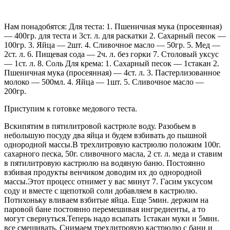
Нам понадобятся: Для теста: 1. Пшеничная мука (просеянная)
— 400гр. для теста и 3ст. л. для раскатки 2. Сахарный песок —
100гр. 3. Яйца — 2шт. 4. Сливочное масло — 50гр. 5. Мед —
2ст. л. 6. Пищевая сода — 2ч. л. без горки 7. Столовый уксус
— 1ст. л. 8. Соль Для крема: 1. Сахарный песок — 1стакан 2.
Пшеничная мука (просеянная) — 4ст. л. 3. Пастерлизованное
молоко — 500мл. 4. Яйца — 1шт. 5. Сливочное масло —
200гр.
Приступим к готовке медового теста.
Вскипятим в пятилитровой кастрюле воду. Разобьем в
небольшую посуду два яйца и будем взбивать до пышной
однородной массы.В трехлитровую кастрюлю положим 100г.
сахарного песка, 50г. сливочного масла, 2 ст. л. меда и ставим
в пятилитровую кастрюлю на водяную баню. Постоянно
взбивая продукты венчиком доводим их до однородной
массы.Этот процесс отнимет у вас минут 7. Гасим уксусом
соду и вместе с щепоткой соли добавляем в кастрюлю.
Потихоньку вливаем взбитые яйца. Еще 5мин. держим на
паровой бане постоянно перемешивая ингредиенты, а то
могут свернуться.Теперь надо всыпать 1стакан муки и 5мин.
все смешивать. Снимаем трехлитровую кастрюлю с бани и