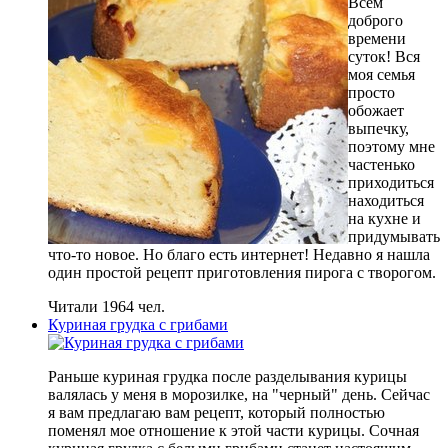
Всем
доброго
времени
суток! Вся
моя семья
просто
обожает
выпечку,
поэтому мне
частенько
приходиться
находиться
на кухне и
придумывать
что-то новое. Но благо есть интернет! Недавно я нашла
один простой рецепт приготовления пирога с творогом.
Читали 1964 чел.
Куриная грудка с грибами
Раньше куриная грудка после разделывания курицы
валялась у меня в морозилке, на "черный" день. Сейчас
я вам предлагаю вам рецепт, который полностью
поменял мое отношение к этой части курицы. Сочная