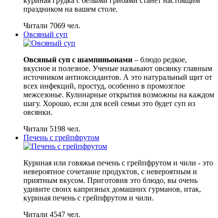
куриная грудка с белыми грибами станет настоящим
праздником на вашем столе.
Читали 7069 чел.
Овсяный суп
Овсяный суп с шампиньонами
– блюдо редкое,
вкусное и полезное. Ученые называют овсянку главным
источником антиоксидантов. А это натуральный щит от
всех инфекций, простуд, особенно в промозглое
межсезонье. Кулинарные открытия возможны на каждом
шагу. Хорошо, если для всей семьи это будет суп из
овсянки.
Читали 5198 чел.
Печень с грейпфрутом
Куриная или говяжья печень с грейпфрутом и чили - это
невероятное сочетание продуктов, с невероятным и
приятным вкусом. Приготовив это блюдо, вы очень
удивите своих капризных домашних гурманов, итак,
куриная печень с грейпфрутом и чили.
Читали 4547 чел.