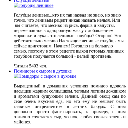
Голубцы ленивые
Голубцы ленивые...кто их так назвал не знаю, но знаю
точно, что ленивым рецепт никак назвать нельзя. Или
вы считаете, что месиво из риса, фарша и капусты,
перемешанное в однородную массу с добавлением
морковки и лука - это ленивые голубцы? Огорчю! Это
действительно месиво.Настоящие ленивые голубцы мы
сейчас приготовим. Начнем! Готовлю на большую
семью, поэтому в этом рецепте выход готовых ленивых
голубцов получается большой - целый противень!
Читали 5403 чел.
Помидоры с сыром в духовке
Выращенный в домашних условиях помидор вдоволь
насыщен жарким солнышком, теплым летним дождиком
и ароматами бушующей зелени. Данный овощ сам по
себе очень вкусная еда, но это ему не мешает быть
главным ингредиентом в летних блюдах. С ним
довольно просто фантазировать, к примеру, с ним
отлично сочетается сыр, чеснок, любая свежая зелень и
майонез.