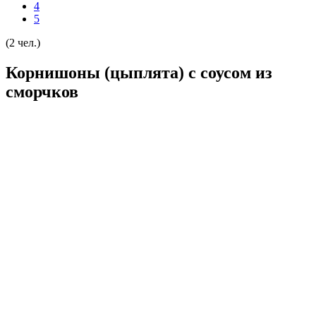
4
5
(2 чел.)
Корнишоны (цыплята) с соусом из
сморчков