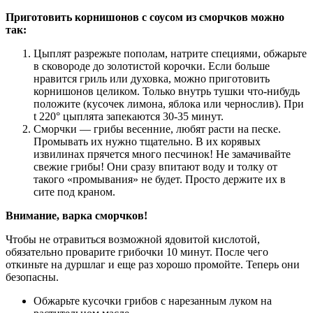
Приготовить корнишонов с соусом из сморчков можно
так:
Цыплят разрежьте пополам, натрите специями, обжарьте
в сковороде до золотистой корочки. Если больше
нравится гриль или духовка, можно приготовить
корнишонов целиком. Только внутрь тушки что-нибудь
положите (кусочек лимона, яблока или чернослив). При
t 220° цыплята запекаются 30-35 минут.
Сморчки — грибы весенние, любят расти на песке.
Промывать их нужно тщательно. В их корявых
извилинах прячется много песчинок! Не замачивайте
свежие грибы! Они сразу впитают воду и толку от
такого «промывания» не будет. Просто держите их в
сите под краном.
Внимание, варка сморчков!
Чтобы не отравиться возможной ядовитой кислотой,
обязательно проварите грибочки 10 минут. После чего
откиньте на дуршлаг и еще раз хорошо промойте. Теперь они
безопасны.
Обжарьте кусочки грибов с нарезанным луком на