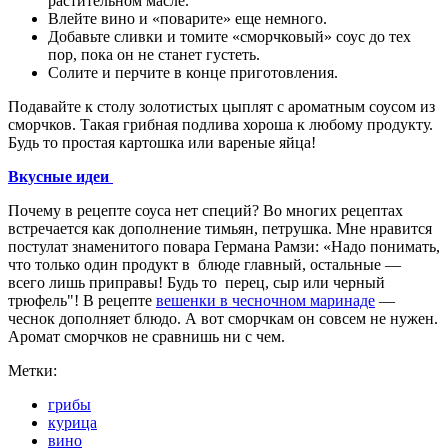
растительном масле.
Влейте вино и «поварите» еще немного.
Добавьте сливки и томите «сморчковый» соус до тех
пор, пока он не станет густеть.
Солите и перчите в конце приготовления.
Подавайте к столу золотистых цыплят с ароматным соусом из
сморчков. Такая грибная подлива хороша к любому продукту.
Будь то простая картошка или вареные яйца!
Вкусные идеи
Почему в рецепте соуса нет специй? Во многих рецептах
встречается как дополнение тимьян, петрушка. Мне нравится
постулат знаменитого повара Германа Рамзи: «Надо понимать,
что только один продукт в блюде главный, остальные —
всего лишь приправы! Будь то перец, сыр или черный
трюфель"! В рецепте
вешенки в чесночном маринаде
—
чеснок дополняет блюдо. А вот сморчкам он совсем не нужен.
Аромат сморчков не сравнишь ни с чем.
Метки:
грибы
курица
вино