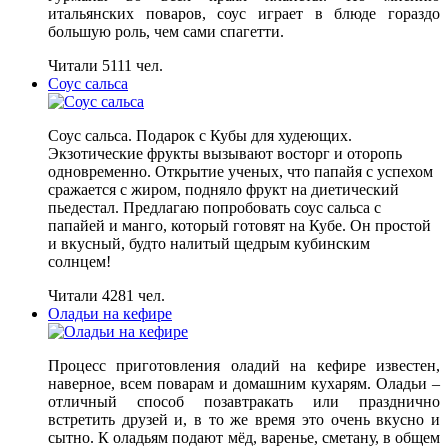
итальянских поваров, соус играет в блюде гораздо
большую роль, чем сами спагетти.
Читали 5111 чел.
Соус сальса
Соус сальса. Подарок с Кубы для худеющих.
Экзотические фрукты вызывают восторг и оторопь
одновременно. Открытие ученых, что папайя с успехом
сражается с жиром, подняло фрукт на диетический
пьедестал. Предлагаю попробовать соус сальса с
папайей и манго, который готовят на Кубе. Он простой
и вкусный, будто налитый щедрым кубинским
солнцем!
Читали 4281 чел.
Оладьи на кефире
Процесс приготовления оладий на кефире известен,
наверное, всем поварам и домашним кухарям. Оладьи –
отличный способ позавтракать или празднично
встретить друзей и, в то же время это очень вкусно и
сытно. К оладьям подают мёд, варенье, сметану, в общем