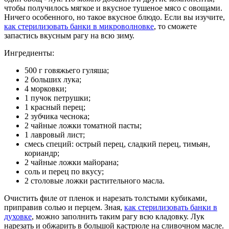
чтобы получилось мягкое и вкусное тушеное мясо с овощами.
Ничего особенного, но такое вкусное блюдо. Если вы изучите,
как стерилизовать банки в микроволновке
, то сможете
запастись вкусным рагу на всю зиму.
Ингредиенты:
500 г говяжьего гуляша;
2 больших лука;
4 морковки;
1 пучок петрушки;
1 красный перец;
2 зубчика чеснока;
2 чайные ложки томатной пасты;
1 лавровый лист;
смесь специй: острый перец, сладкий перец, тимьян,
кориандр;
2 чайные ложки майорана;
соль и перец по вкусу;
2 столовые ложки растительного масла.
Очистить филе от пленок и нарезать толстыми кубиками,
приправив солью и перцем. Зная,
как стерилизовать банки в
духовке
, можно заполнить таким рагу всю кладовку. Лук
нарезать и обжарить в большой кастрюле на сливочном масле.