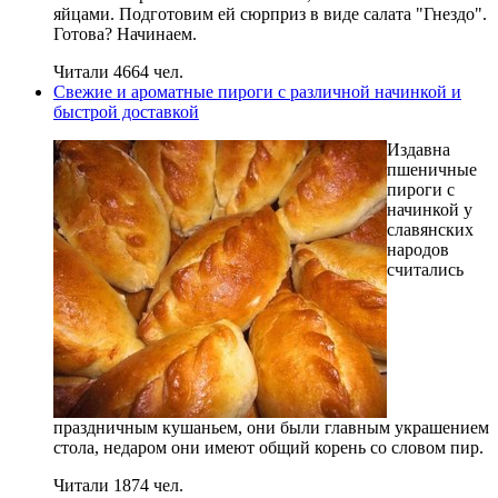
яйцами. Подготовим ей сюрприз в виде салата "Гнездо".
Готова? Начинаем.
Читали 4664 чел.
Свежие и ароматные пироги с различной начинкой и
быстрой доставкой
Издавна
пшеничные
пироги с
начинкой у
славянских
народов
считались
праздничным кушаньем, они были главным украшением
стола, недаром они имеют общий корень со словом пир.
Читали 1874 чел.