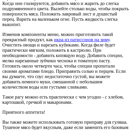
Когда они глазируются, добавить мясо и жарить до слегка
подрумяненного цвета. Вылейте столько воды, чтобы покрыть
поверхность мяса. Положить лавровый лист и душистый
перец. Варить на маленьком огне. Пусть жидкость слегка
выкипит.
Изменив компоненты меню, можно приготовить такой
прекрасный продукт, как
икра из патиссонов на зиму
.
Очистить овощи и нарезать кубиками. Когда филе будет
практически мягким, положить в кастрюлю. При
необходимости - добавить кипящую воду. Добавить специи,
мелко нарезанные зубчики чеснока и томатную пасту.
Готовить около четверти часа, чтобы специи пропитали
своими ароматами блюдо. Приправить солью и перцем. Если
вы думаете, что соус недостаточно густой, вы можете
добавить немного муки, смешанной с небольшим
количеством воды или густыми сливками.
Такое рагу можно есть практически с чем угодно - с хлебом,
картошкой, гречкой и макаронами.
Приятного аппетита!
Вы также можете использовать готовую приправу для гуляша.
Тушеное мясо будет вкусным, даже если заменить его базовым