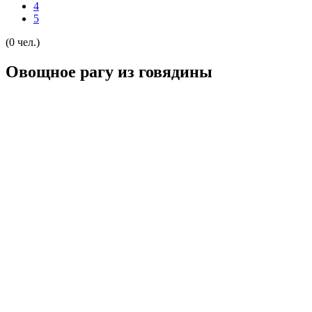
4
5
(0 чел.)
Овощное рагу из говядины