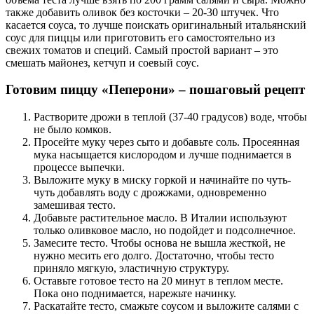
также добавить оливок без косточки – 20-30 штучек. Что
касается соуса, то лучше поискать оригинальный итальянский
соус для пиццы или приготовить его самостоятельно из
свежих томатов и специй. Самый простой вариант – это
смешать майонез, кетчуп и соевый соус.
Готовим пиццу «Пеперони» – пошаговый рецепт
Растворите дрожи в теплой (37-40 градусов) воде, чтобы
не было комков.
Просейте муку через сыто и добавьте соль. Просеянная
мука насыщается кислородом и лучше поднимается в
процессе выпечки.
Выложите муку в миску горкой и начинайте по чуть-
чуть добавлять воду с дрожжами, одновременно
замешивая тесто.
Добавьте растительное масло. В Италии используют
только оливковое масло, но подойдет и подсолнечное.
Замесите тесто. Чтобы основа не вышла жесткой, не
нужно месить его долго. Достаточно, чтобы тесто
приняло мягкую, эластичную структуру.
Оставьте готовое тесто на 20 минут в теплом месте.
Пока оно поднимается, нарежьте начинку.
Раскатайте тесто, смажьте соусом и выложите салями с