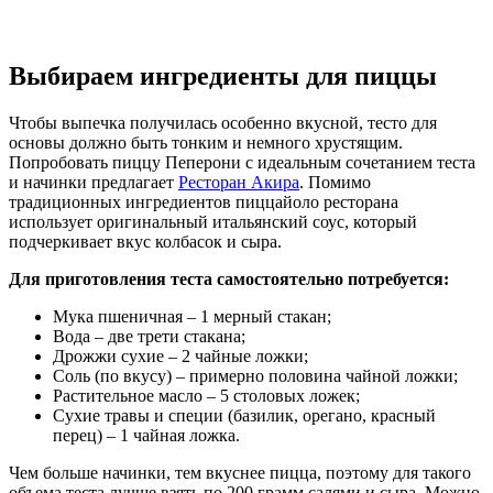
Выбираем ингредиенты для пиццы
Чтобы выпечка получилась особенно вкусной, тесто для
основы должно быть тонким и немного хрустящим.
Попробовать пиццу Пеперони с идеальным сочетанием теста
и начинки предлагает
Ресторан Акира
. Помимо
традиционных ингредиентов пиццайоло ресторана
использует оригинальный итальянский соус, который
подчеркивает вкус колбасок и сыра.
Для приготовления теста самостоятельно потребуется:
Мука пшеничная – 1 мерный стакан;
Вода – две трети стакана;
Дрожжи сухие – 2 чайные ложки;
Соль (по вкусу) – примерно половина чайной ложки;
Растительное масло – 5 столовых ложек;
Сухие травы и специи (базилик, орегано, красный
перец) – 1 чайная ложка.
Чем больше начинки, тем вкуснее пицца, поэтому для такого
объема теста лучше взять по 200 грамм салями и сыра. Можно