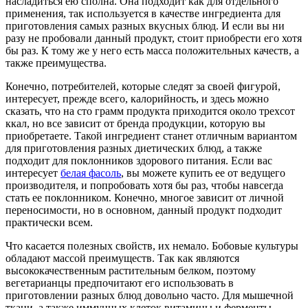
насладиться ею сполна. Она подходит как для отдельного
применения, так используется в качестве ингредиента для
приготовления самых разных вкусных блюд. И если вы ни
разу не пробовали данный продукт, стоит приобрести его хотя
бы раз. К тому же у него есть масса положительных качеств, а
также преимущества.
Конечно, потребителей, которые следят за своей фигурой,
интересует, прежде всего, калорийность, и здесь можно
сказать, что на сто грамм продукта приходится около трехсот
ккал, но все зависит от бренда продукции, которую вы
приобретаете. Такой ингредиент станет отличным вариантом
для приготовления разных диетических блюд, а также
подходит для поклонников здорового питания. Если вас
интересует
белая фасоль
, вы можете купить ее от ведущего
производителя, и попробовать хотя бы раз, чтобы навсегда
стать ее поклонником. Конечно, многое зависит от личной
переносимости, но в основном, данный продукт подходит
практически всем.
Что касается полезных свойств, их немало. Бобовые культуры
обладают массой преимуществ. Так как являются
высококачественным растительным белком, поэтому
вегетарианцы предпочитают его использовать в
приготовлении разных блюд довольно часто. Для мышечной
ткани, а также иммунных клеток витамины и ферменты,