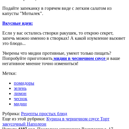
Подайте запеканку в горячем виде с легким салатом из
капусты "Мотылек".
Вкусные идеи:
Если у вас остались створки ракушек, то открою секрет,
запечь можно именно в створках! А какой изумление вызовет
это блюдо...
Уверены что мидии противные, умеют только пищать?
Попробуйте приготовить
мидии в чесночном соусе
и ваше
негативное мнение точно измениться!
Метки:
помидоры
зелень
лимон
чеснок
мидии
Рубрика:
Рецепты простых блюд
Еще из этой рубрики:
Курица в черничном соусе
Торт
закусочный Наполеон