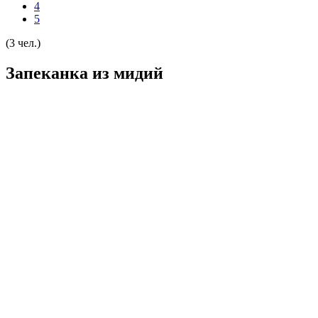
4
5
(3 чел.)
Запеканка из мидий