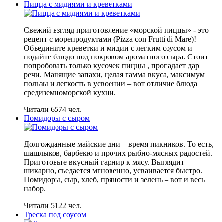
Пицца с мидиями и креветками
Свежий взгляд приготовление «морской пиццы» - это
рецепт с морепродуктами (Pizza con Frutti di Mare)!
Объедините креветки и мидии с легким соусом и
подайте блюдо под покровом ароматного сыра. Стоит
попробовать только кусочек пиццы , пропадает дар
речи. Манящие запахи, целая гамма вкуса, максимум
пользы и легкость в усвоении – вот отличие блюда
средиземноморской кухни.
Читали 6574 чел.
Помидоры с сыром
Долгожданные майские дни – время пикников. То есть,
шашлыков, барбекю и прочих рыбно-мясных радостей.
Приготовьте вкусный гарнир к мясу. Выглядит
шикарно, съедается мгновенно, усваивается быстро.
Помидоры, сыр, хлеб, пряности и зелень – вот и весь
набор.
Читали 5122 чел.
Треска под соусом