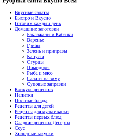
Рубрики сайта Вкусно Всем
Вкусные салаты
Быстро и Вкусно
Готовим каждый день
Домашние заготовки
Баклажаны и Кабачки
Варенье
Грибы
Зелень и приправы
Капуста
Огурцы
Помидоры
Рыба и мясо
Салаты на зиму
Суповые заправки
Конкурс рецептов
Напитки
Постные блюда
Рецепты для детей
Рецепты для мультиварки
Рецепты первых блюд
Сладкие рецепты Десерты
Соус
Холодные закуски