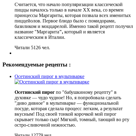
Считается, что начало популяризации классической
пиццы началось только в начале XX века, со времен
принцессы Маргариты, которая позвала всех именитых
пиццейолов. Первое блюдо было с помидорами,
базиликом и моццарелой. Именно такой рецепт получил
название "Маргарита
",
который и является
классическим в Италии.
Читали 5126 чел.
Рекомендуемые рецепты :
Осетинский пирог в мультиварке
Осетинский пирог
по "бабушкиному рецепту" в
духовке — чудо чудное! Но, я попробовала сделать
"диво дивное" в мультиварке — функциональной
посуде, которая сделала процесс легким, а результат
вкусным! Под своей тонкой корочкой мой пирог
скрывает только сыр! Мягкий, томный, тающий во рту
остро-сливочной нежностью.
Читали 12779 чел.