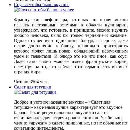
Соусы: чтобы было вкуснее
Французские шеф-повара, которых по праву можно
назвать настоящими эстетами в области кулинарии,
утверждают, что готовить, в принципе, можно научить
любого человека, было бы только терпение и желание.
Однако существует одно лишь блюдо, а вернее, даже
некое дополнение к блюду, правильно приготовить
которое может лишь повар, обладающий незаурядным
умом и талантами. И блюдо это не что иное, как соус.
Даже само слово «sauce» имеет французские корни,
несмотря на то, что сейчас этот термин есть во всех
странах мира.
Читали 3504 чел.
Салат для тетушки
Доброе и уютное название закуски – «Салат для
тетушки» как нельзя лучше характеризует это вкусное
блюдо. Такой рецепт слоеного вкусного салата –
отличная идея для встречи родственников. Уж больно
удачно «дружат» в салате привычные, но не обычные по
сочетанию ингредиенты.