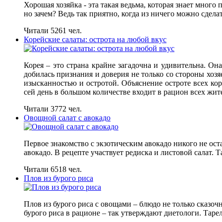
Хорошая хозяйка - эта такая ведьма, которая знает мног
но зачем? Ведь так приятно, когда из ничего можно сдела
Читали 5261 чел.
Корейские салаты: острота на любой вкус
Корея – это страна крайне загадочна и удивительна. Она
добилась признания и доверия не только со стороны хозя
изысканностью и остротой. Объяснение остроте всех кор
сей день в большом количестве входит в рацион всех ж
Читали 3772 чел.
Овощной салат с авокадо
Первое знакомство с экзотическим авокадо никого не ос
авокадо. В рецепте участвует редиска и листовой салат. 
Читали 6518 чел.
Плов из бурого риса
Плов из бурого риса с овощами – блюдо не только сказоч
бурого риса в рационе – так утверждают диетологи. Тар