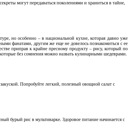
 секреты могут передаваться поколениями и храниться в тайне,
льтуре, но особенно – в национальной кухне, которая давно уже
нными фанатами, другим же еще не довелось познакомиться с ее
естве приправ к крайне пресному продукту – рису, который по
 которые без сомнения можно назвать кулинарными шедеврами.
 закуской. Попробуйте легкий, полезный овощной салат с
сный бурый рис в мультиварке. Здоровое питание начинается с