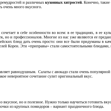
о премудростей и различных
кухонных хитростей
. Конечно, такие
ть очень много вкусного.
 сочетает в себе особенности во всем: в ее традициях, в ее ку
ек, но и профессионалов. Многие из нас уже являются ее преда
ейских блюд дать очень просто: они все были придуманы в кач
ителей Кореи. Эти «приправы» стали самостоятельными блюдами,
тавляет равнодушным. Салаты с авокадо стали очень популярной
Такое невероятное сочетание сулит оригинальный вкус.
но вкусное, но и полезное. Нужно только научиться готовить вку
елочки из крупных помидоров – вариант праздничного блюда.