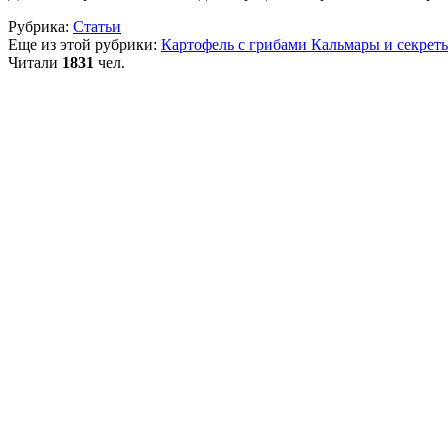
Рубрика:
Статьи
Еще из этой рубрики:
Картофель с грибами
Кальмары и секрет
Читали
1831
чел.