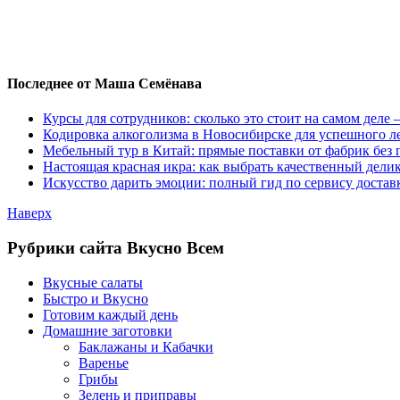
Последнее от Маша Семёнава
Курсы для сотрудников: сколько это стоит на самом деле
Кодировка алкоголизма в Новосибирске для успешного л
Мебельный тур в Китай: прямые поставки от фабрик без 
Настоящая красная икра: как выбрать качественный дели
Искусство дарить эмоции: полный гид по сервису достав
Наверх
Рубрики сайта Вкусно Всем
Вкусные салаты
Быстро и Вкусно
Готовим каждый день
Домашние заготовки
Баклажаны и Кабачки
Варенье
Грибы
Зелень и приправы