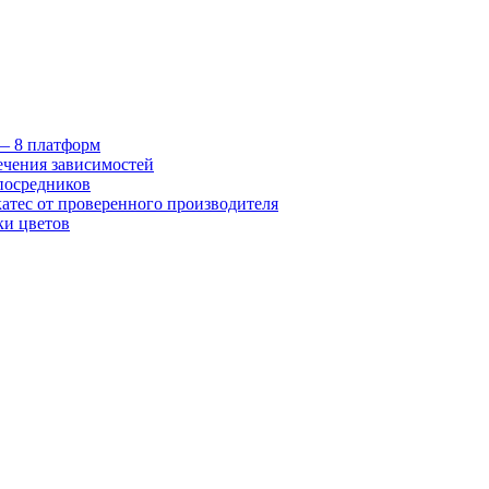
 — 8 платформ
ечения зависимостей
посредников
катес от проверенного производителя
ки цветов