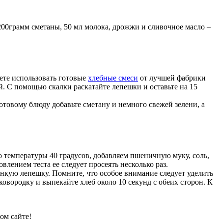
200грамм сметаны, 50 мл молока, дрожжи и сливочное масло –
ете использовать готовые
хлебные смеси
от лучшей фабрики
. С помощью скалки раскатайте лепешки и оставьте на 15
отовому блюду добавьте сметану и немного свежей зелени, а
о температуры 40 градусов, добавляем пшеничную муку, соль,
лением теста ее следует просеять несколько раз.
тонкую лепешку. Помните, что особое внимание следует уделить
овородку и выпекайте хлеб около 10 секунд с обеих сторон. К
ом сайте!