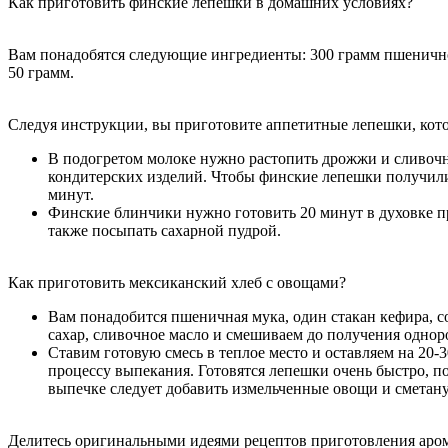
Как приготовить финские лепешки в домашних условиях?
Вам понадобятся следующие ингредиенты: 300 грамм пшеничной
50 грамм.
Следуя инструкции, вы приготовите аппетитные лепешки, кото
В подогретом молоке нужно растопить дрожжи и сливочн
кондитерских изделий. Чтобы финские лепешки получилис
минут.
Финские блинчики нужно готовить 20 минут в духовке пр
также посыпать сахарной пудрой.
Как приготовить мексиканский хлеб с овощами?
Вам понадобится пшеничная мука, один стакан кефира, со
сахар, сливочное масло и смешиваем до получения одноро
Ставим готовую смесь в теплое место и оставляем на 20-
процессу выпекания. Готовятся лепешки очень быстро, по
выпечке следует добавить измельченные овощи и сметану.
Делитесь оригинальными идеями рецептов приготовления аром