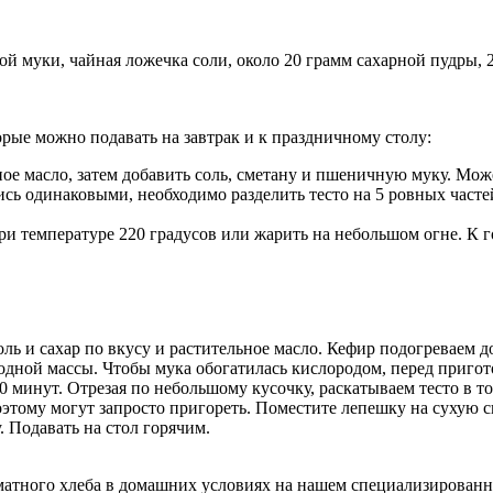
 муки, чайная ложечка соли, около 20 грамм сахарной пудры, 
рые можно подавать на завтрак и к праздничному столу:
ое масло, затем добавить соль, сметану и пшеничную муку. Мож
ь одинаковыми, необходимо разделить тесто на 5 ровных частей
и температуре 220 градусов или жарить на небольшом огне. К г
ль и сахар по вкусу и растительное масло. Кефир подогреваем д
дной массы. Чтобы мука обогатилась кислородом, перед приготов
30 минут. Отрезая по небольшому кусочку, раскатываем тесто в 
этому могут запросто пригореть. Поместите лепешку на сухую ск
 Подавать на стол горячим.
атного хлеба в домашних условиях на нашем специализированн