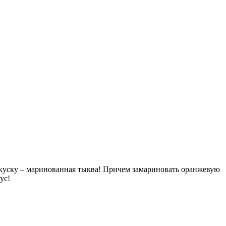
закуску – маринованная тыква! Причем замариновать оранжевую
кус!