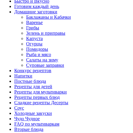
Быстро и Вкусно
Готовим каждый день
Домашние заготовки
Баклажаны и Кабачки
Варенье
Грибы
Зелень и приправы
Капуста
Огурцы
Помидоры
Рыба и мясо
Салаты на зиму
Суповые заправки
Конкурс рецептов
Напитки
Постные блюда
Рецепты для детей
Рецепты для мультиварки
Рецепты первых блюд
Сладкие рецепты Десерты
Соус
Холодные закуски
Чудо Чудное
FAQ по мультиваркам
Вторые блюда