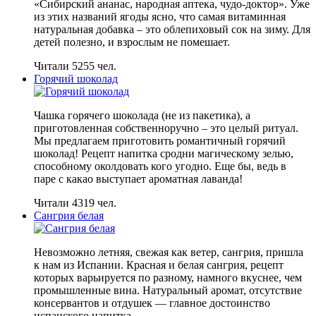
«Сибирский ананас, народная аптека, чудо-доктор». Уже
из этих названий ягоды ясно, что самая витаминная
натуральная добавка – это облепиховый сок на зиму. Для
детей полезно, и взрослым не помешает.
Читали 5255 чел.
Горячий шоколад
Чашка горячего шоколада (не из пакетика), а
приготовленная собственноручно – это целый ритуал.
Мы предлагаем приготовить романтичный горячий
шоколад! Рецепт напитка сродни магическому зелью,
способному околдовать кого угодно. Еще бы, ведь в
паре с какао выступает ароматная лаванда!
Читали 4319 чел.
Сангрия белая
Невозможно летняя, свежая как ветер, сангрия, пришла
к нам из Испании. Красная и белая сангрия, рецепт
которых варьируется по разному, намного вкуснее, чем
промышленные вина. Натуральный аромат, отсутствие
консервантов и отдушек — главное достоинство
испанского напитка.