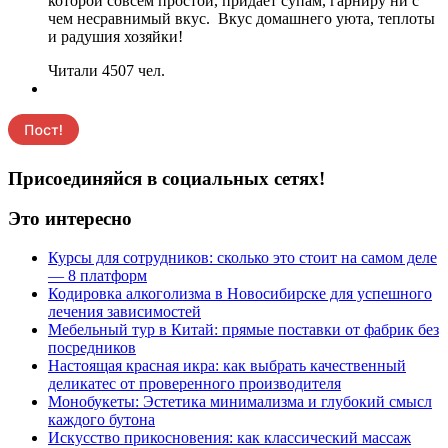
которой совсем простой, придает супам, гарниру ни с
чем несравнимый вкус. Вкус домашнего уюта, теплоты
и радушия хозяйки!
Читали 4507 чел.
Присоединяйся в социальных сетях!
Это интересно
Курсы для сотрудников: сколько это стоит на самом деле
— 8 платформ
Кодировка алкоголизма в Новосибирске для успешного
лечения зависимостей
Мебельный тур в Китай: прямые поставки от фабрик без
посредников
Настоящая красная икра: как выбрать качественный
деликатес от проверенного производителя
Монобукеты: Эстетика минимализма и глубокий смысл
каждого бутона
Искусство прикосновения: как классический массаж