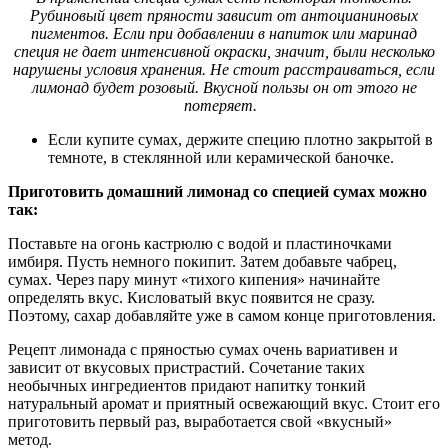
Рубиновый цвет пряности зависит от антоцианиновых
пигментов. Если при добавлении в напиток или маринад
специя не дает интенсивной окраски, значит, были несколько
нарушены условия хранения. Не стоит расстраиваться, если
лимонад будет розовый. Вкусной пользы он от этого не
потеряет.
Если купите сумах, держите специю плотно закрытой в
темноте, в стеклянной или керамической баночке.
Приготовить домашний лимонад со специей сумах можно
так:
Поставьте на огонь кастрюлю с водой и пластиночками
имбиря. Пусть немного покипит. Затем добавьте чабрец,
сумах. Через пару минут «тихого кипения» начинайте
определять вкус. Кисловатый вкус появится не сразу.
Поэтому, сахар добавляйте уже в самом конце приготовления.
Рецепт лимонада с пряностью сумах очень вариативен и
зависит от вкусовых пристрастий. Сочетание таких
необычных ингредиентов придают напитку тонкий
натуральный аромат и приятный освежающий вкус. Стоит его
приготовить первый раз, выработается свой «вкусный»
метод.