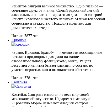
Рецептов сангрии великое множество. Одно главное —
сочетание фруктов и вина. Самый радостный легкий
алкогольный напиток — ароматная домашняя сангрия!
Рецепт "красного и желтого напитка" отличается особой
сочностью и свежестью. Подходит идеально для
романтических вечеров.
Читали 5877 чел.
Крюшон
«Браво, Крюшон, Браво!» — именно эти восхищенные
возгласы придворных дам дали название
слабоалкогольному французскому миксу. Рецепт
десертного напитка бывает разным по составу, но
участие игристых вин и шампанского обязательно.
Читали 5781 чел.
Сангрита
Коктейль Сангрита известен на весь мир своей
мексиканской жгучестью. Недаром знаменитую
«Кровавую Мэри» называют младшей сестрой