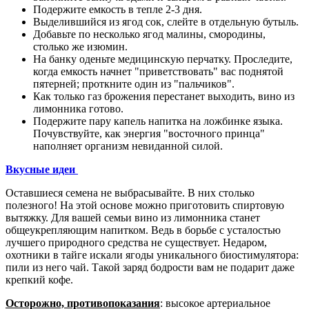
Подержите емкость в тепле 2-3 дня.
Выделившийся из ягод сок, слейте в отдельную бутыль.
Добавьте по несколько ягод малины, смородины,
столько же изюмин.
На банку оденьте медицинскую перчатку. Проследите,
когда емкость начнет "приветствовать" вас поднятой
пятерней; проткните один из "пальчиков".
Как только газ брожения перестанет выходить, вино из
лимонника готово.
Подержите пару капель напитка на ложбинке языка.
Почувствуйте, как энергия "восточного принца"
наполняет организм невиданной силой.
Вкусные идеи
Оставшиеся семена не выбрасывайте. В них столько
полезного! На этой основе можно приготовить спиртовую
вытяжку. Для вашей семьи вино из лимонника станет
общеукрепляющим напитком. Ведь в борьбе с усталостью
лучшего природного средства не существует. Недаром,
охотники в тайге искали ягоды уникального биостимулятора:
пили из него чай. Такой заряд бодрости вам не подарит даже
крепкий кофе.
Осторожно, противопоказания
: высокое артериальное