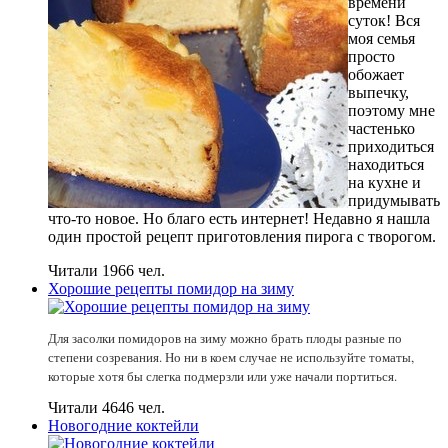
времени
суток! Вся
моя семья
просто
обожает
выпечку,
поэтому мне
частенько
приходиться
находиться
на кухне и
придумывать
что-то новое. Но благо есть интернет! Недавно я нашла
один простой рецепт приготовления пирога с творогом.
Читали 1966 чел.
Хорошие рецепты помидор на зиму
Для засолки помидоров на зиму можно брать плоды разные по
степени созревания. Но ни в коем случае не используйте томаты,
которые хотя бы слегка подмерзли или уже начали портиться.
Читали 4646 чел.
Новогодние коктейли