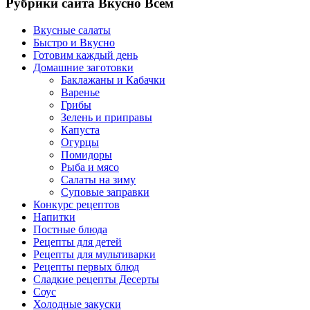
Рубрики сайта Вкусно Всем
Вкусные салаты
Быстро и Вкусно
Готовим каждый день
Домашние заготовки
Баклажаны и Кабачки
Варенье
Грибы
Зелень и приправы
Капуста
Огурцы
Помидоры
Рыба и мясо
Салаты на зиму
Суповые заправки
Конкурс рецептов
Напитки
Постные блюда
Рецепты для детей
Рецепты для мультиварки
Рецепты первых блюд
Сладкие рецепты Десерты
Соус
Холодные закуски